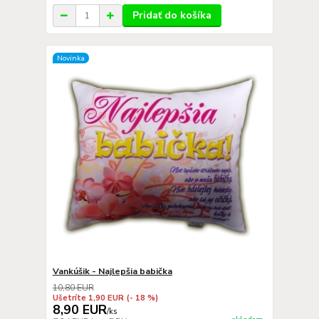
Pridať do košíka
Novinka
Vankúšik - Najlepšia babička
10,80 EUR
Ušetríte 1,90 EUR
(- 18 %)
8,90 EUR
/
ks