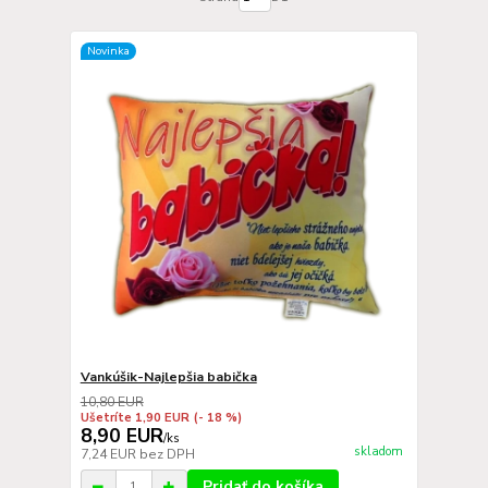
Novinka
Vankúšik-Najlepšia babička
10,80 EUR
Ušetríte 1,90 EUR
(- 18 %)
8,90 EUR
/
ks
skladom
7,24 EUR
bez DPH
Pridať do košíka