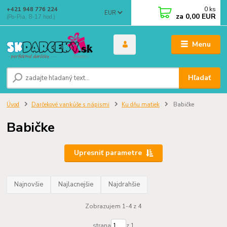
0
ks
+421 948 776 224
EUR
za
0,00 EUR
(Po-Pia, 8-17 hod.)
Menu
Hľadať
Úvod
Darčekové vankúše s nápismi
Ku dňu matiek
Babičke
Babičke
Upresniť parametre
Najnovšie
Najlacnejšie
Najdrahšie
Zobrazujem 1-4 z 4
strana
z 1