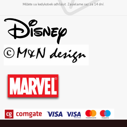
Môžete sa kedykoľvek odhlásiť. Zasielame raz za 14 dní.