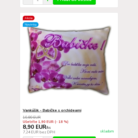
Akcia
Novinka
Vankúšik - Babičke s orchideami
10,80 EUR
Ušetríte 1,90 EUR
(- 18 %)
8,90 EUR
/
ks
skladom
7,24 EUR
bez DPH