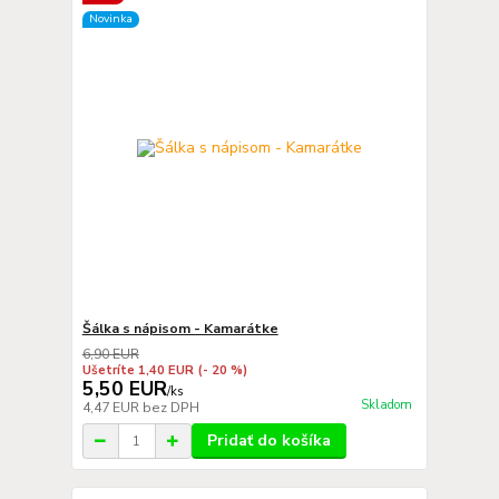
Novinka
Šálka s nápisom - Kamarátke
6,90 EUR
Ušetríte 1,40 EUR
(- 20 %)
5,50 EUR
/
ks
Skladom
4,47 EUR
bez DPH
Pridať do košíka