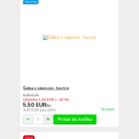
Novinka
Šálka s nápisom- Sestre
6,90 EUR
Ušetríte 1,40 EUR
(- 20 %)
5,50 EUR
/
ks
Skladom
4,47 EUR
bez DPH
Pridať do košíka
Akcia