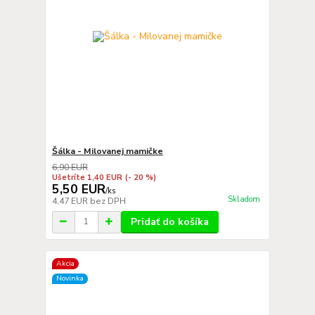
Šálka - Milovanej mamičke
6,90 EUR
Ušetríte 1,40 EUR
(- 20 %)
5,50 EUR
/
ks
Skladom
4,47 EUR
bez DPH
Pridať do košíka
Akcia
Novinka