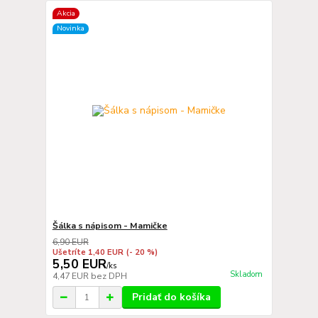
Akcia
Novinka
Šálka s nápisom - Mamičke
6,90 EUR
Ušetríte 1,40 EUR
(- 20 %)
5,50 EUR
/
ks
Skladom
4,47 EUR
bez DPH
Pridať do košíka