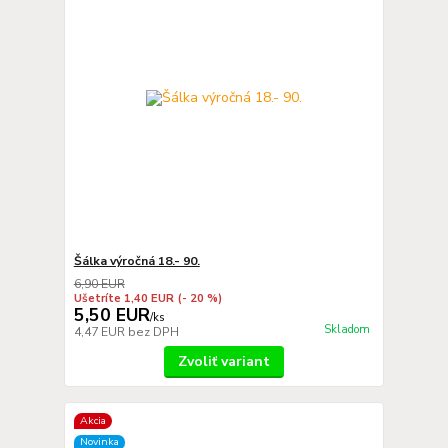
Šálka výročná 18.- 90.
6,90 EUR
Ušetríte 1,40 EUR
(- 20 %)
5,50 EUR
/
ks
Skladom
4,47 EUR
bez DPH
Zvoliť variant
Akcia
Novinka