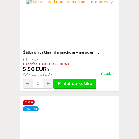
Šálka s kvetinami a mackom - narodeniny
6,90 EUR
Ušetríte 1,40 EUR
(- 20 %)
5,50 EUR
/
ks
Skladom
4,47 EUR
bez DPH
Pridať do košíka
Akcia
Novinka