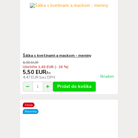
Šálka s kvetinami a mackom - meniny
6,90 EUR
Ušetríte 1,40 EUR
(- 20 %)
5,50 EUR
/
ks
Skladom
4,47 EUR
bez DPH
Pridať do košíka
Akcia
Novinka