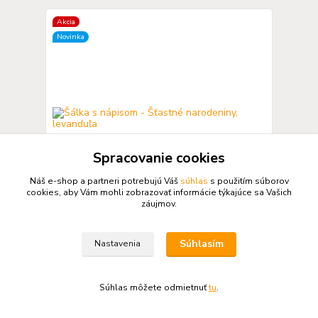
Akcia
Novinka
Spracovanie cookies
Náš e-shop a partneri potrebujú Váš
súhlas
s použitím súborov
cookies, aby Vám mohli zobrazovať informácie týkajúce sa Vašich
záujmov.
Šálka s nápisom - Šťastné narodeniny, levanduľa
Súhlasím
Nastavenia
6,90 EUR
Ušetríte 1,40 EUR
(- 20 %)
5,50 EUR
/
ks
Skladom
4,47 EUR
bez DPH
Súhlas môžete odmietnuť
tu
.
Pridať do košíka