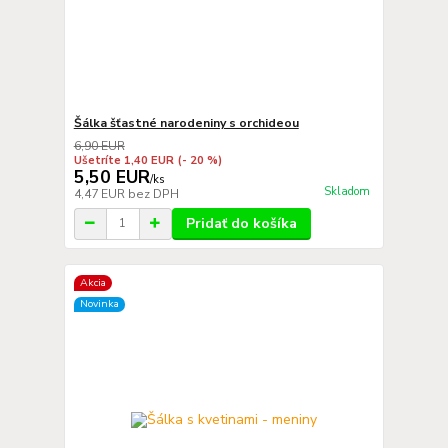
Šálka šťastné narodeniny s orchideou
6,90 EUR
Ušetríte 1,40 EUR
(- 20 %)
5,50 EUR
/
ks
Skladom
4,47 EUR
bez DPH
Pridať do košíka
Akcia
Novinka