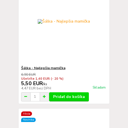
Šálka - Najlepšia mamička
6,90 EUR
Ušetríte 1,40 EUR
(- 20 %)
5,50 EUR
/
ks
Skladom
4,47 EUR
bez DPH
Pridať do košíka
Akcia
Novinka