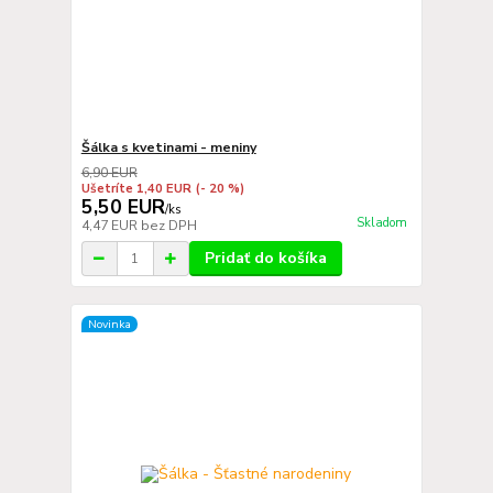
Šálka s kvetinami - meniny
6,90 EUR
Ušetríte 1,40 EUR
(- 20 %)
5,50 EUR
/
ks
Skladom
4,47 EUR
bez DPH
Pridať do košíka
Novinka