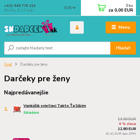
0
ks
+421 948 776 224
EUR
za
0,00 EUR
(Po-Pia, 8-17 hod.)
Menu
Hľadať
Úvod
Darčeky pre ženy
Darčeky pre ženy
Najpredávanejšie
Vankúšik svietiaci Takto Ťa ľúbim
1.
Skladom
13,90 EUR
8 % zľava
12,80 EUR
10,41 EUR bez DPH