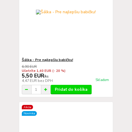
Šálka - Pre najlepšiu babičku!
6,90 EUR
Ušetríte 1,40 EUR
(- 20 %)
5,50 EUR
/
ks
Skladom
4,47 EUR
bez DPH
Pridať do košíka
Akcia
Novinka