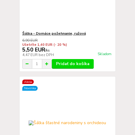
Šálka - Domáce požehnanie, ružová
6,90 EUR
Ušetríte 1,40 EUR
(- 20 %)
5,50 EUR
/
ks
Skladom
4,47 EUR
bez DPH
Pridať do košíka
Akcia
Novinka