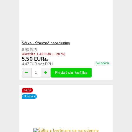
Šálka - Šťastné narodeniny
6,90 EUR
Ušetríte 1,40 EUR
(- 20 %)
5,50 EUR
/
ks
Skladom
4,47 EUR
bez DPH
Pridať do košíka
Akcia
Novinka