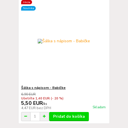
Akcia
Novinka
Šálka s nápisom - Babičke
6,90 EUR
Ušetríte 1,40 EUR
(- 20 %)
5,50 EUR
/
ks
Skladom
4,47 EUR
bez DPH
Pridať do košíka