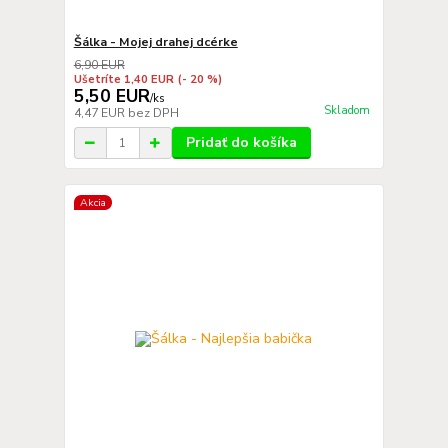
Šálka - Mojej drahej dcérke
6,90 EUR
Ušetríte 1,40 EUR
(- 20 %)
5,50 EUR
/
ks
Skladom
4,47 EUR
bez DPH
Pridať do košíka
Akcia