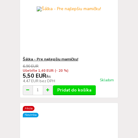
Šálka - Pre najlepšiu mamičku!
6,90 EUR
Ušetríte 1,40 EUR
(- 20 %)
5,50 EUR
/
ks
Skladom
4,47 EUR
bez DPH
Pridať do košíka
Akcia
Novinka