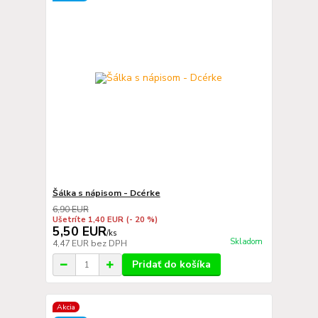
Šálka s nápisom - Dcérke
6,90 EUR
Ušetríte 1,40 EUR
(- 20 %)
5,50 EUR
/
ks
Skladom
4,47 EUR
bez DPH
Pridať do košíka
Akcia