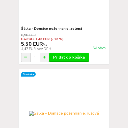
Šálka - Domáce požehnanie, zelená
6,90 EUR
Ušetríte 1,40 EUR
(- 20 %)
5,50 EUR
/
ks
Skladom
4,47 EUR
bez DPH
Pridať do košíka
Novinka