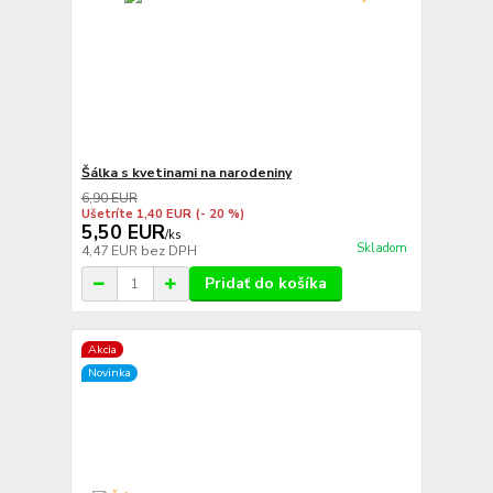
Šálka s kvetinami na narodeniny
6,90 EUR
Ušetríte 1,40 EUR
(- 20 %)
5,50 EUR
/
ks
Skladom
4,47 EUR
bez DPH
Pridať do košíka
Akcia
Novinka