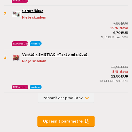
TOP produkt
Stript šálka
2.
Nie je skladom
7,90 EUR
15 % zľava
6,70 EUR
5,45 EUR bez DPH
TOP produkt
Novinka
Vankúšik SVIETIACI -Takto mi chýbaš.
3.
Nie je skladom
13,90 EUR
8 % zľava
12,80 EUR
10,41 EUR bez DPH
TOP produkt
Novinka
zobraziť viac produktov
Upresniť parametre