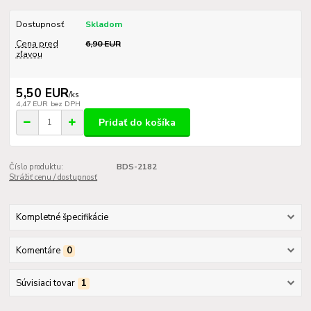
Dostupnosť
Skladom
Cena pred
6,90 EUR
zľavou
5,50 EUR
/
ks
4,47 EUR
bez DPH
Pridať do košíka
Číslo produktu:
BDS-2182
Strážiť cenu / dostupnosť
Kompletné špecifikácie
Komentáre
0
Súvisiaci tovar
1