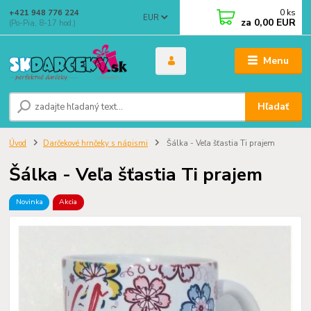
0
ks
+421 948 776 224
EUR
za
0,00 EUR
(Po-Pia, 8-17 hod.)
Menu
Hľadať
Úvod
Darčekové hrnčeky s nápismi
Šálka - Veľa šťastia Ti prajem
Šálka - Veľa šťastia Ti prajem
Novinka
Akcia