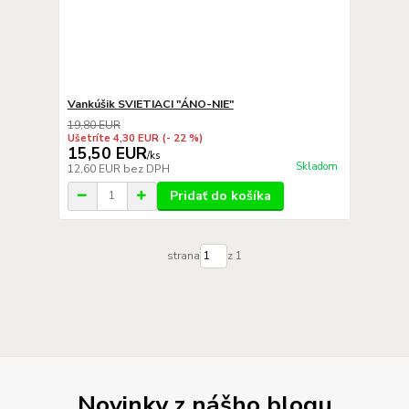
Vankúšik SVIETIACI "ÁNO-NIE"
19,80 EUR
Ušetríte 4,30 EUR
(- 22 %)
15,50 EUR
/
ks
Skladom
12,60 EUR
bez DPH
Pridať do košíka
strana
z 1
Novinky z nášho blogu