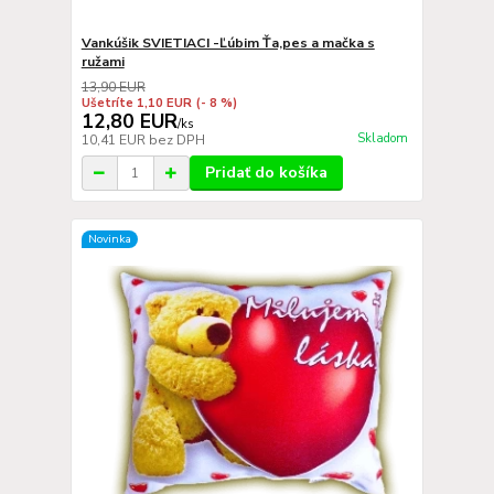
Vankúšik SVIETIACI -Ľúbim Ťa,pes a mačka s
ružami
13,90 EUR
Ušetríte 1,10 EUR
(- 8 %)
12,80 EUR
/
ks
Skladom
10,41 EUR
bez DPH
Pridať do košíka
Novinka