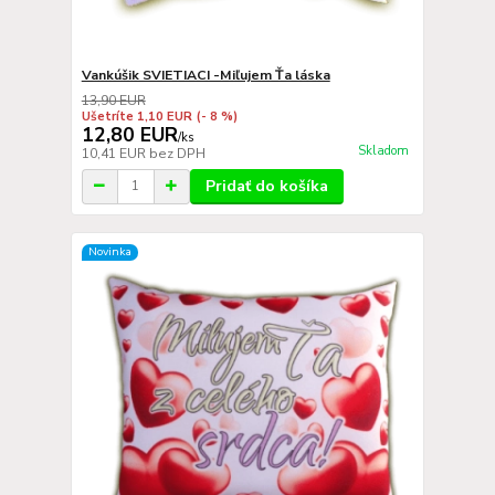
Vankúšik SVIETIACI -Miľujem Ťa láska
13,90 EUR
Ušetríte 1,10 EUR
(- 8 %)
12,80 EUR
/
ks
Skladom
10,41 EUR
bez DPH
Pridať do košíka
Novinka