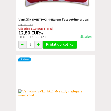
Vankúšik SVIETIACI -Milujem Ťa z celého srdca!
13,90 EUR
Ušetríte 1,10 EUR
(- 8 %)
12,80 EUR
/
ks
Skladom
10,41 EUR
bez DPH
Pridať do košíka
Novinka