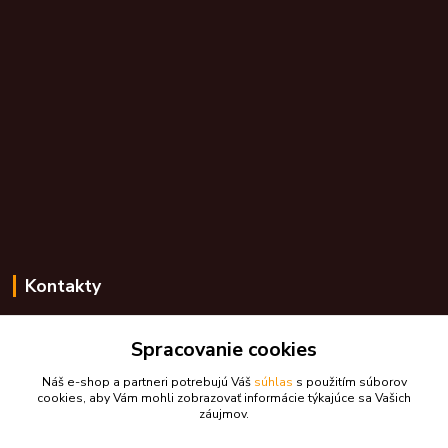
Kontakty
Zákaznícka podpora skdarceky.sk
Spracovanie cookies
+421 948 776 224
(Po-Pia, 8-17 hod.)
Náš e-shop a partneri potrebujú Váš
súhlas
s použitím súborov
cookies, aby Vám mohli zobrazovať informácie týkajúce sa Vašich
skdarceky@skdarceky.sk
záujmov.