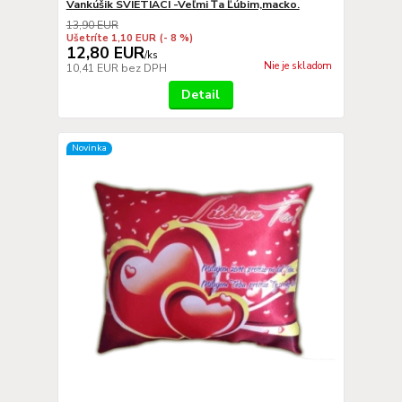
Vankúšik SVIETIACI -Veľmi Ťa Ľúbim,macko.
13,90 EUR
Ušetríte 1,10 EUR
(- 8 %)
12,80 EUR
/
ks
Nie je skladom
10,41 EUR
bez DPH
Detail
Novinka