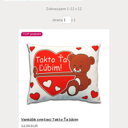
Zobrazujem 1-12 z 12
strana
z 1
TOP produkt
Vankúšik svietiaci Takto Ťa ľúbim
13,90 EUR