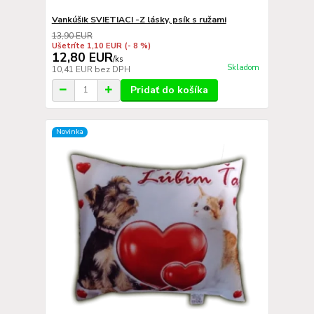
Vankúšik SVIETIACI -Z lásky, psík s ružami
13,90 EUR
Ušetríte 1,10 EUR
(- 8 %)
12,80 EUR
/
ks
Skladom
10,41 EUR
bez DPH
Pridať do košíka
Novinka