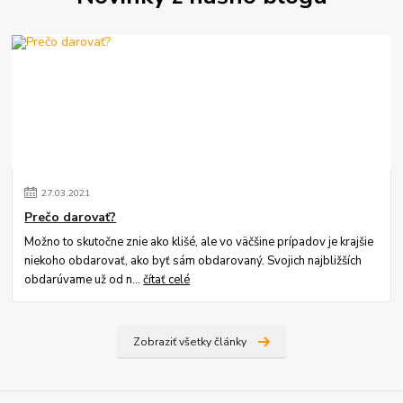
27
.
03
.
2021
Prečo darovať?
Možno to skutočne znie ako klišé, ale vo väčšine prípadov je krajšie
niekoho obdarovať, ako byť sám obdarovaný. Svojich najbližších
obdarúvame už od n...
čítať celé
Zobraziť všetky články