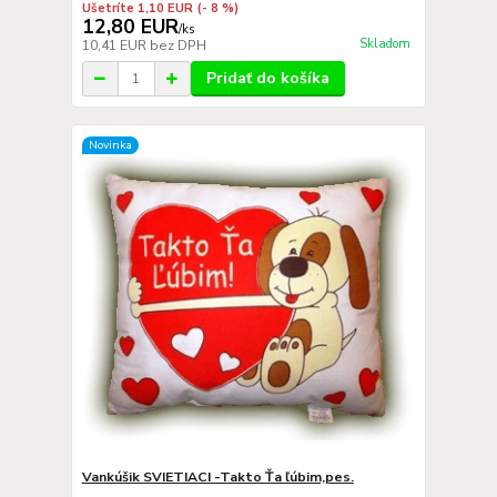
Ušetríte 1,10 EUR
(- 8 %)
12,80 EUR
/
ks
Skladom
10,41 EUR
bez DPH
Pridať do košíka
Novinka
Vankúšik SVIETIACI -Takto Ťa ľúbim,pes.