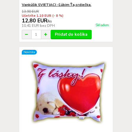
Vankúšik SVIETIACI -Ľúbim Ťa,srdiečka.
13,90 EUR
Ušetríte 1,10 EUR
(- 8 %)
12,80 EUR
/
ks
Skladom
10,41 EUR
bez DPH
Pridať do košíka
Novinka