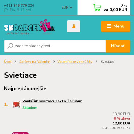
0
ks
+421 948 776 224
EUR
za
0,00 EUR
(Po-Pia, 8-17 hod.)
Menu
Hľadať
Úvod
Darčeky na Valentín
Valentínske vankúšiky
Svietiace
Svietiace
Najpredávanejšie
Vankúšik svietiaci Takto Ťa ľúbim
1.
Skladom
13,90 EUR
8 % zľava
12,80 EUR
10,41 EUR bez DPH