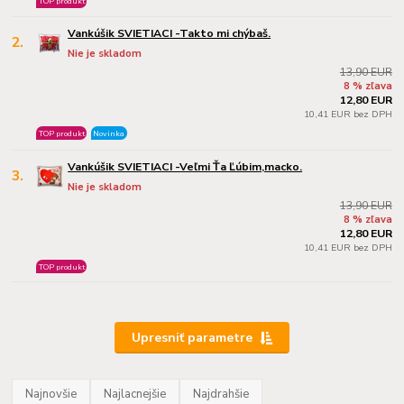
TOP produkt
Vankúšik SVIETIACI -Takto mi chýbaš.
2.
Nie je skladom
13,90 EUR
8 % zľava
12,80 EUR
10,41 EUR bez DPH
TOP produkt
Novinka
Vankúšik SVIETIACI -Veľmi Ťa Ľúbim,macko.
3.
Nie je skladom
13,90 EUR
8 % zľava
12,80 EUR
10,41 EUR bez DPH
TOP produkt
Upresniť parametre
Najnovšie
Najlacnejšie
Najdrahšie