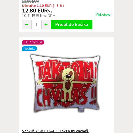
13,90 EUR
Ušetríte 1,10 EUR
(- 8 %)
12,80 EUR
/
ks
Skladom
10,41 EUR
bez DPH
Pridať do košíka
TOP produkt
Novinka
Vankúšik SVIETIACI -Takto mi chýbaš.