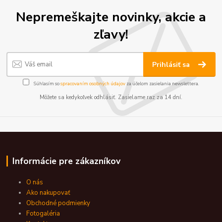
Nepremeškajte novinky, akcie a
zľavy!
Prihlásiť sa
Súhlasím so
spracovaním osobných údajov
za účelom zasielania newslettera.
Môžete sa kedykoľvek odhlásiť. Zasielame raz za 14 dní.
Informácie pre zákazníkov
O nás
Ako nakupovať
Obchodné podmienky
Fotogaléria