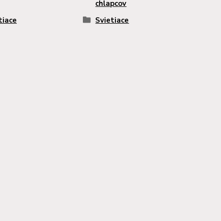
chlapcov
tiace
Svietiace