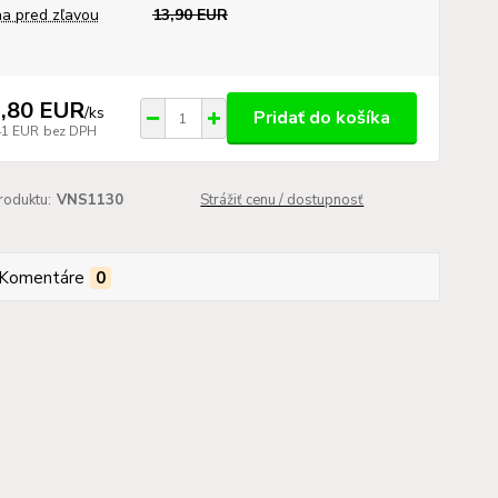
a pred zľavou
13,90 EUR
,80 EUR
/
ks
Pridať do košíka
41 EUR
bez DPH
roduktu:
VNS1130
Strážiť cenu / dostupnosť
Komentáre
0