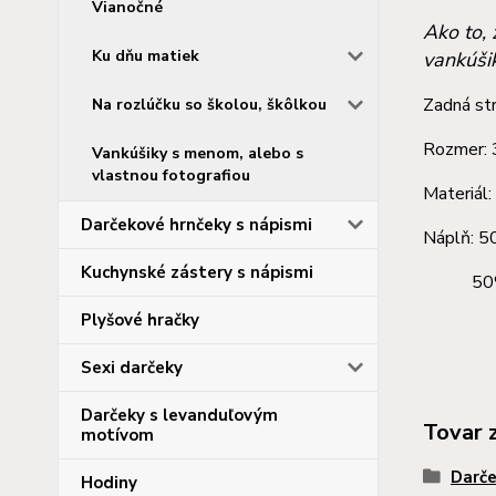
Vianočné
Ako to, 
Ku dňu matiek
vankúši
Zadná str
Na rozlúčku so školou, škôlkou
Rozmer:
Vankúšiky s menom, alebo s
vlastnou fotografiou
Materiál
Darčekové hrnčeky s nápismi
Náplň: 5
Kuchynské zástery s nápismi
50% m
Plyšové hračky
Sexi darčeky
Darčeky s levanduľovým
Tovar 
motívom
Darče
Hodiny