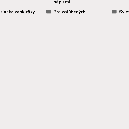
nápismi
tínske vankúšiky
Pre zaľúbených
Svie