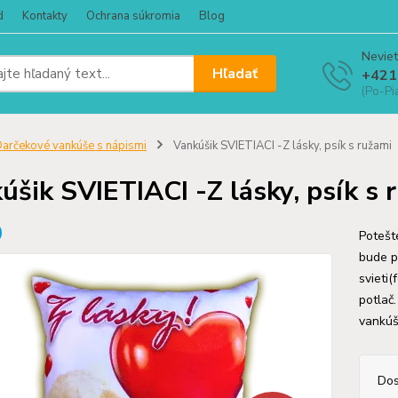
d
Kontakty
Ochrana súkromia
Blog
Neviet
Hľadať
+421
(Po-Pi
arčekové vankúše s nápismi
Vankúšik SVIETIACI -Z lásky, psík s ružami
úšik SVIETIACI -Z lásky, psík s 
Potešt
bude pr
svieti(
potlač.
vankúš
Dos