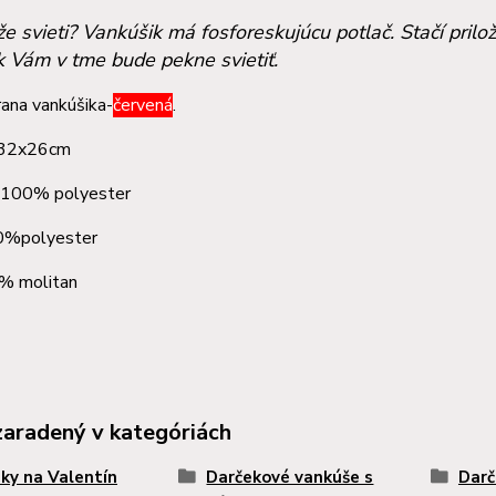
že svieti? Vankúšik má fosforeskujúcu potlač. Stačí prilo
k Vám v tme bude pekne svietiť.
ana vankúšika-
červená
.
 32x26cm
: 100% polyester
0%polyester
olitan
zaradený v kategóriách
ky na Valentín
Darčekové vankúše s
Darč