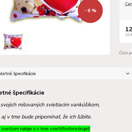
Cen
- 8 %
12
10,
Číslo p
etné špecifikácie
tné špecifikácie
svojich milovaných svietiacim vankúšikom,
 aj v tme bude pripomínať, že ich ľúbite.
 svetlom nabije a v tme svieti(fosforeskuje)!