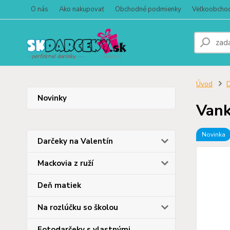
O nás
Ako nakupovať
Obchodné podmienky
Veľkoobcho
Úvod
D
Novinky
Vank
Novinka
Darčeky na Valentín
Mackovia z ruží
Deň matiek
Na rozlúčku so školou
Fotodarčeky s vlastnými