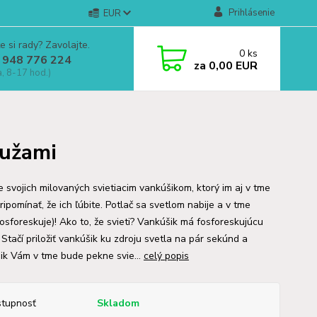
Prihlásenie
EUR
e si rady? Zavolajte.
0
ks
 948 776 224
za
0,00 EUR
a, 8-17 hod.)
ružami
e svojich milovaných svietiacim vankúšikom, ktorý im aj v tme
ipomínať, že ich ľúbite. Potlač sa svetlom nabije a v tme
fosforeskuje)! Ako to, že svieti? Vankúšik má fosforeskujúcu
 Stačí priložiť vankúšik ku zdroju svetla na pár sekúnd a
ik Vám v tme bude pekne svie...
celý popis
tupnosť
Skladom