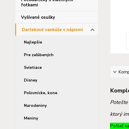
fotkami
Vyšívané osušky
Darčekové vankúše s nápismi
Najlepšie
Pre zaľúbených
Svietiace
Kompl
Disney
Komple
Poľovnícke, kone
Potešte 
Narodeniny
ktorý im
Meniny
Potlač sa