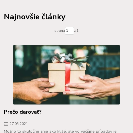
Najnovšie články
strana
z 1
Prečo darovať?
27
.
03
.
2021
Možno to skutočne znie ako klišé, ale vo väčšine prípadov je