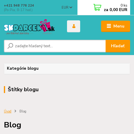
0
ks
+421 948 776 224
EUR
za
0,00 EUR
(Po-Pia, 8-17 hod.)
Menu
Hľadať
Kategórie blogu
Štítky blogu
Úvod
Blog
Blog