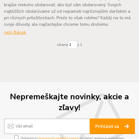
krajšie niekoho obdarovať, ako byť sám obdarovaný. Svojich
najbližších obdarúvame už od nepamäti najrôznejšími darčekmi a
pri rôznych príležitostiach. Prečo to však robíme? Každý na to má
svoje dôvody, ale najčastejšie chceme tomu druhému
celý článok
strana
z 1
Nepremeškajte novinky, akcie a
zľavy!
Prihlásiť sa
Súhlasím so
spracovaním osobných údajov
za účelom zasielania newslettera.