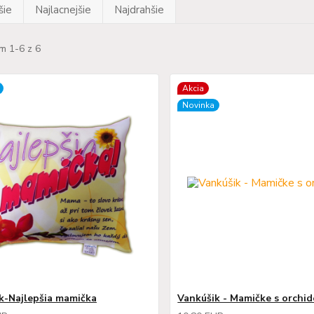
šie
Najlacnejšie
Najdrahšie
m 1-6 z 6
Akcia
Novinka
k-Najlepšia mamička
Vankúšik - Mamičke s orchi