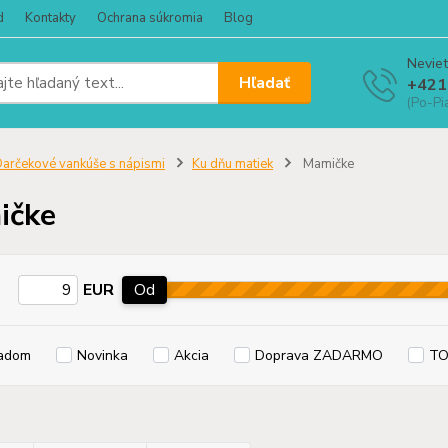
d
Kontakty
Ochrana súkromia
Blog
Neviet
Hľadať
+421
(Po-Pi
arčekové vankúše s nápismi
Ku dňu matiek
Mamičke
ičke
EUR
Od
adom
Novinka
Akcia
Doprava ZADARMO
TO