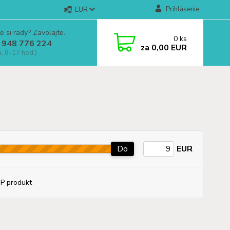
Prihlásenie
EUR
e si rady? Zavolajte.
0
ks
 948 776 224
za
0,00 EUR
a, 8-17 hod.)
Do
EUR
P produkt