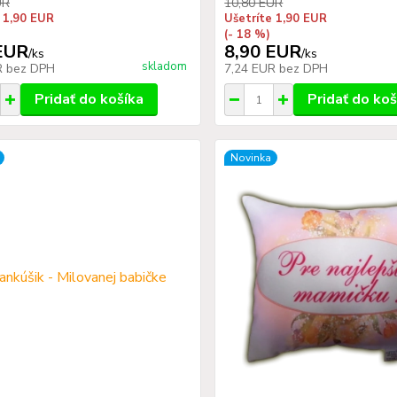
UR
10,80 EUR
 1,90 EUR
Ušetríte 1,90 EUR
(- 18 %)
EUR
8,90 EUR
/
ks
/
ks
skladom
R
bez DPH
7,24 EUR
bez DPH
Pridať do košíka
Pridať do koš
Novinka