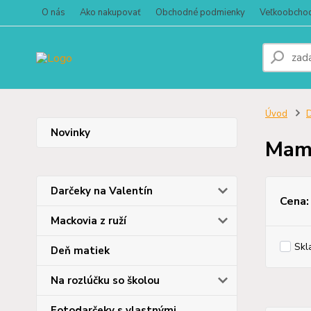
O nás
Ako nakupovať
Obchodné podmienky
Veľkoobcho
Úvod
D
Novinky
Mam
Darčeky na Valentín
Cena:
Mackovia z ruží
Skl
Deň matiek
Na rozlúčku so školou
Fotodarčeky s vlastnými