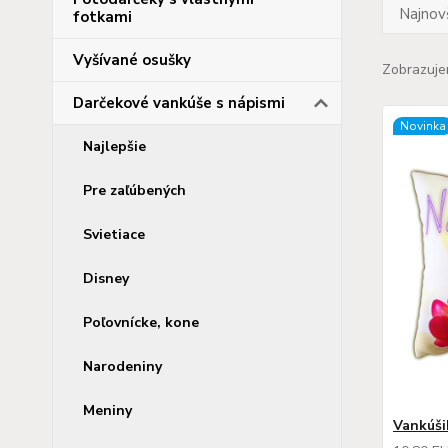
Najnov
fotkami
Vyšívané osušky
Zobrazuje
Darčekové vankúše s nápismi
Novinka
Najlepšie
Pre zaľúbených
Svietiace
Disney
Poľovnícke, kone
Narodeniny
Meniny
Vankúši