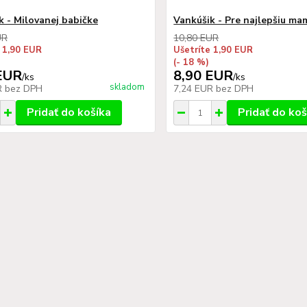
k - Milovanej babičke
Vankúšik - Pre najlepšiu ma
UR
10,80 EUR
 1,90 EUR
Ušetríte 1,90 EUR
(- 18 %)
EUR
8,90 EUR
/
ks
/
ks
skladom
R
bez DPH
7,24 EUR
bez DPH
Pridať do košíka
Pridať do koš