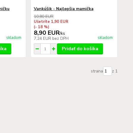
mičku
Vankúšik - Najlepšia mamička
10,80 EUR
Ušetríte 1,90 EUR
(- 18 %)
8,90 EUR
/
ks
skladom
skladom
7,24 EUR
bez DPH
íka
Pridať do košíka
strana
z 1