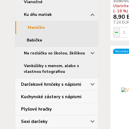
10,80 E
Vianočné
Ušetríte
(- 18 %)
Ku dňu matiek
8,90 
7,24 EU
Mamičke
Babičke
Novinka
Na rozlúčku so školou, škôlkou
Vankúšiky s menom, alebo s
vlastnou fotografiou
Darčekové hrnčeky s nápismi
Kuchynské zástery s nápismi
Plyšové hračky
Sexi darčeky