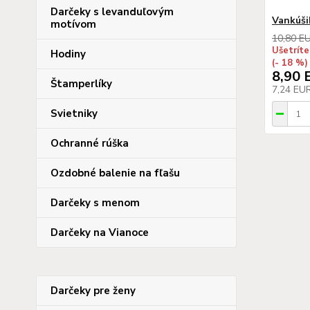
Darčeky s levanduľovým
Vankúši
motívom
10,80 E
Ušetríte
Hodiny
(- 18 %)
8,90 
Štamperlíky
7,24 EU
Svietniky
Ochranné rúška
Ozdobné balenie na fľašu
Darčeky s menom
Darčeky na Vianoce
Darčeky pre ženy