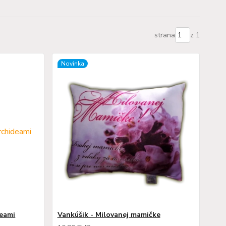
strana
z 1
Novinka
deami
Vankúšik - Milovanej mamičke