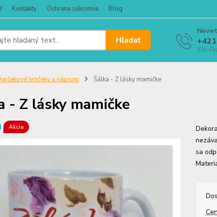
d
Kontakty
Ochrana súkromia
Blog
Neviet
Hľadať
+421
(Po-Pi
arčekové hrnčeky s nápismi
Šálka - Z lásky mamičke
a - Z lásky mamičke
Akcia
Dekora
nezáva
sa odp
Materi
Dos
Cen