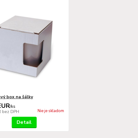
vý box na šálky
EUR
/
ks
Nie je skladom
R
bez DPH
Detail