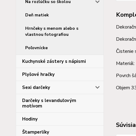
Na rozlúčku so školou
Komple
Deň matiek
Dekoračná
Hrnčeky s menom alebo s
vlastnou fotografiou
Dekoračné
Poľovnícke
Čistenie 
Kuchynské zástery s nápismi
Materiál:
Plyšové hračky
Povrch šá
Sexi darčeky
Objem 3
Darčeky s levanduľovým
motívom
Hodiny
Súvisia
Štamperlíky