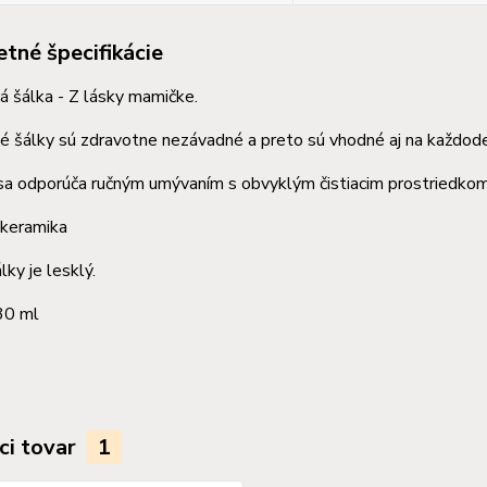
tné špecifikácie
 šálka - Z lásky mamičke.
 šálky sú zdravotne nezávadné a preto sú vhodné aj na každode
sa odporúča ručným umývaním s obvyklým čistiacim prostriedkom
 keramika
lky je lesklý.
30 ml
ci tovar
1