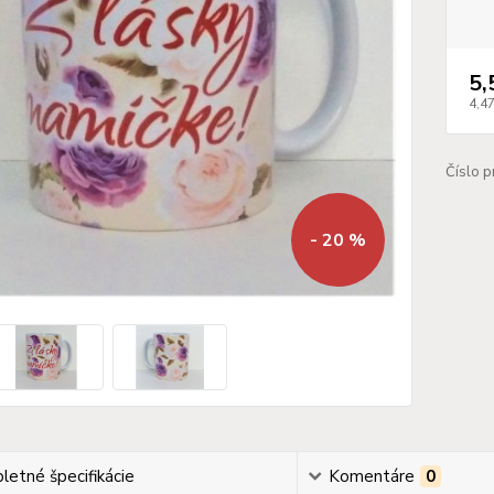
5,
4,4
Číslo p
- 20 %
etné špecifikácie
Komentáre
0