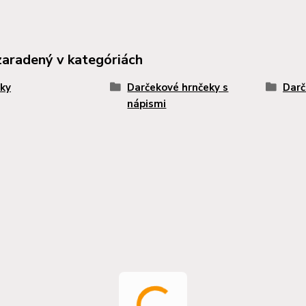
zaradený v kategóriách
ky
Darčekové hrnčeky s
Darč
nápismi