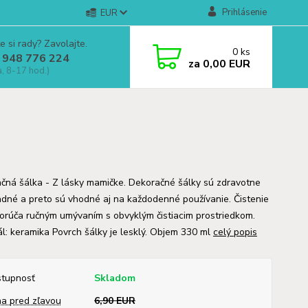
Prihlásenie
EUR
e si rady? Zavolajte.
0
ks
 948 776 224
za
0,00 EUR
a, 8-17 hod.)
čná šálka - Z lásky mamičke. Dekoračné šálky sú zdravotne
dné a preto sú vhodné aj na každodenné používanie. Čistenie
orúča ručným umývaním s obvyklým čistiacim prostriedkom.
ál: keramika Povrch šálky je lesklý. Objem 330 ml
celý popis
tupnosť
Skladom
a pred zľavou
6,90 EUR