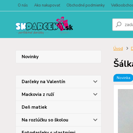
O nás
Ako nakupovať
Obchodné podmienky
Veľkoobcho
Úvod
D
Novinky
Šálk
Novinka
Darčeky na Valentín
Mackovia z ruží
Deň matiek
Na rozlúčku so školou
Fotodarčeky s vlastnými