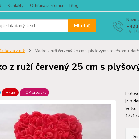
d
Kontakty
Ochrana súkromia
Blog
Neviet
Hľadať
+421
(Po-Pi
ackovia z ruží
Macko z ruží červený 25 cm s plyšovým srdiečkom + dar
o z ruží červený 25 cm s plyšo
Akcia
TOP produkt
Hotové
je s da
Veľkos
17x17x
Dos