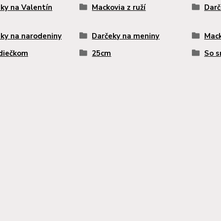
ky na Valentín
Mackovia z ruží
Darč
ky na narodeniny
Darčeky na meniny
Mack
diečkom
25cm
So s