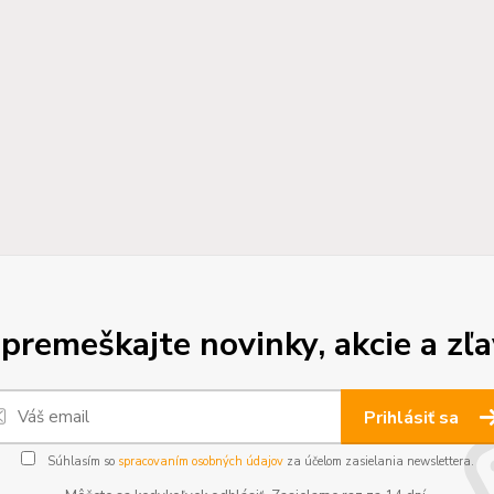
premeškajte novinky, akcie a zľa
Prihlásiť sa
Súhlasím so
spracovaním osobných údajov
za účelom zasielania newslettera.