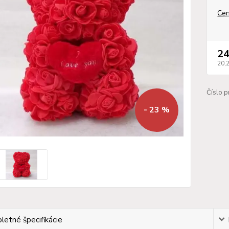
Cen
24
20,
Číslo p
- 23 %
etné špecifikácie