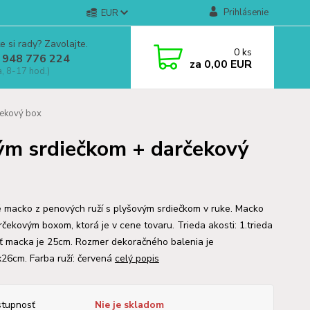
Prihlásenie
EUR
e si rady? Zavolajte.
0
ks
 948 776 224
za
0,00 EUR
a, 8-17 hod.)
čekový box
vým srdiečkom + darčekový
 macko z penových ruží s plyšovým srdiečkom v ruke. Macko
rčekovým boxom, ktorá je v cene tovaru. Trieda akosti: 1.trieda
ť macka je 25cm. Rozmer dekoračného balenia je
26cm. Farba ruží: červená
celý popis
tupnosť
Nie je skladom