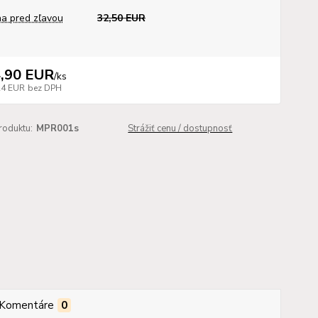
a pred zľavou
32,50 EUR
,90 EUR
/
ks
24 EUR
bez DPH
roduktu:
MPR001s
Strážiť cenu / dostupnosť
Komentáre
0