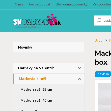
O nás
Ako nakupovať
Obchodné podmienky
Veľkoobcho
Úvod
M
Novinky
Mack
box
Darčeky na Valentín
Novinka
Mackovia z ruží
Macko z ruží 25 cm
Macko z ruží 40 cm