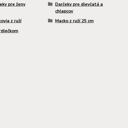
eky pre ženy
Darčeky pre dievčatá a
chlapcov
ovia z ruží
Macko z ruží 25 cm
rdiečkom