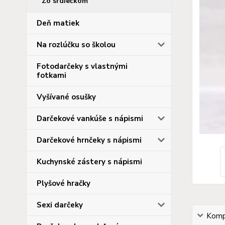
Zo srdiečkom
Deň matiek
Na rozlúčku so školou
Fotodarčeky s vlastnými
fotkami
Vyšívané osušky
Darčekové vankúše s nápismi
Darčekové hrnčeky s nápismi
Kuchynské zástery s nápismi
Plyšové hračky
Sexi darčeky
Kompl