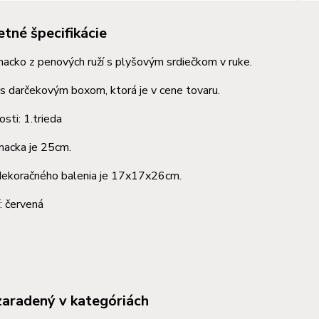
tné špecifikácie
acko z penových ruží s plyšovým srdiečkom v ruke.
s darčekovým boxom, ktorá je v cene tovaru.
osti: 1.trieda
macka je 25cm.
ekoračného balenia je 17x17x26cm.
í: červená
zaradený v kategóriách