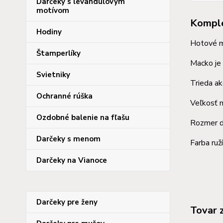
Darčeky s levanduľovým
motívom
Komple
Hodiny
Hotové m
Štamperlíky
Macko je 
Svietniky
Trieda ak
Ochranné rúška
Veľkosť 
Ozdobné balenie na fľašu
Rozmer d
Darčeky s menom
Farba ruž
Darčeky na Vianoce
Darčeky pre ženy
Tovar 