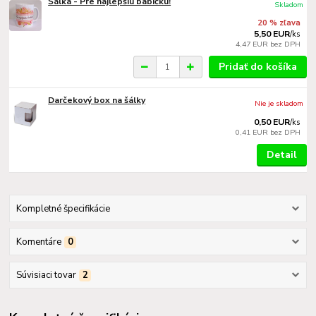
Šálka - Pre najlepšiu babičku!
Skladom
20 % zľava
5,50 EUR
/
ks
4,47 EUR
bez DPH
Pridať do košíka
Darčekový box na šálky
Nie je skladom
0,50 EUR
/
ks
0,41 EUR
bez DPH
Detail
Kompletné špecifikácie
Komentáre
0
Súvisiaci tovar
2