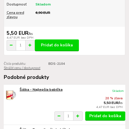
Dostupnosť
Skladom
Cena pred
6,90 EUR
zľavou
5,50 EUR
/
ks
4,47 EUR
bez DPH
Pridať do košíka
Číslo produktu:
BDS-2104
Strážiť cenu / dostupnosť
Podobné produkty
Šálka - Najlepšia babička
Skladom
20 % zľava
5,50 EUR
/
ks
4,47 EUR
bez DPH
Pridať do košíka