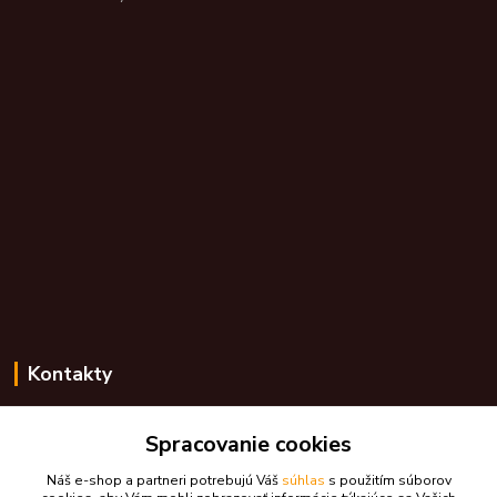
Kontakty
Zákaznícka podpora skdarceky.sk
+421 948 776 224
Spracovanie cookies
(Po-Pia, 8-17 hod.)
Náš e-shop a partneri potrebujú Váš
súhlas
s použitím súborov