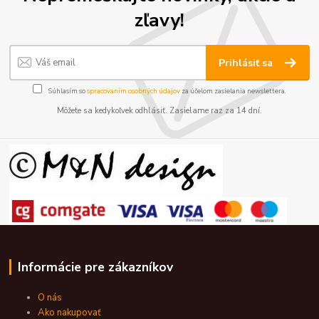
zľavy!
Prihlásiť sa
Súhlasím so
spracovaním osobných údajov
za účelom zasielania newslettera.
Môžete sa kedykoľvek odhlásiť. Zasielame raz za 14 dní.
Informácie pre zákazníkov
O nás
Ako nakupovať