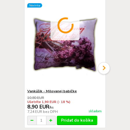
Novinka
Vankúšik - Milovanej babičke
Darčekový b
10,80 EUR
Ušetríte 1,90 EUR
(- 18 %)
8,90 EUR
0,50 EU
/
ks
skladom
7,24 EUR
bez DPH
0,41 EUR
be
Pridať do košíka