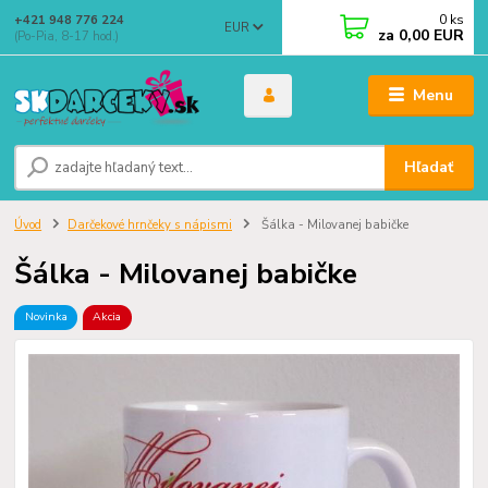
0
ks
+421 948 776 224
EUR
za
0,00 EUR
(Po-Pia, 8-17 hod.)
Menu
Hľadať
Úvod
Darčekové hrnčeky s nápismi
Šálka - Milovanej babičke
Šálka - Milovanej babičke
Novinka
Akcia