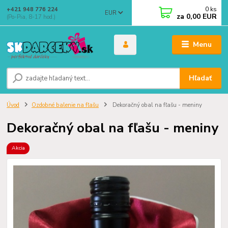
0
ks
+421 948 776 224
EUR
za
0,00 EUR
(Po-Pia, 8-17 hod.)
Menu
Hľadať
Úvod
Ozdobné balenie na fľašu
Dekoračný obal na fľašu - meniny
Dekoračný obal na fľašu - meniny
Akcia