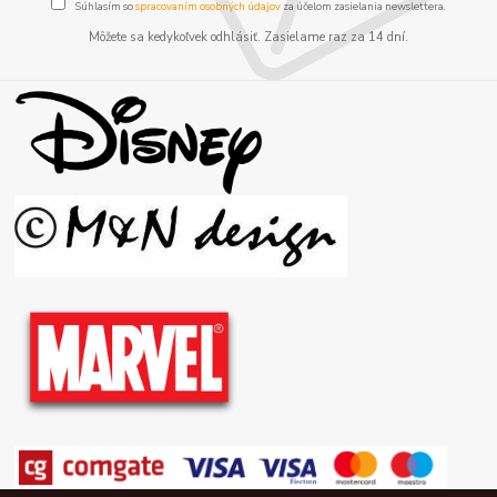
Súhlasím so
spracovaním osobných údajov
za účelom zasielania newslettera.
Môžete sa kedykoľvek odhlásiť. Zasielame raz za 14 dní.