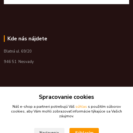
Kde nás nájdete
Blatná ul. 69/20
946 51 Nesvady
Spracovanie cookies
Náš e-shop a partneri potrebujú Váš
súhlas
s použitím súborov
cookies, aby Vám mohli zobrazovať informácie týkajúce sa Vašich
záujmov.
Súhlasím
Nastavenia