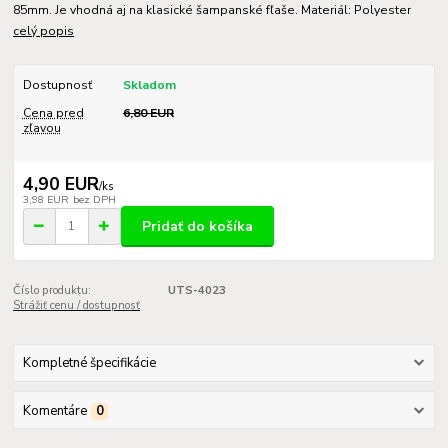
85mm. Je vhodná aj na klasické šampanské fľaše. Materiál: Polyester
celý popis
Dostupnosť
Skladom
Cena pred
6,80 EUR
zľavou
4,90 EUR
/
ks
3,98 EUR
bez DPH
Pridať do košíka
Číslo produktu:
UTS-4023
Strážiť cenu / dostupnosť
Kompletné špecifikácie
Komentáre
0