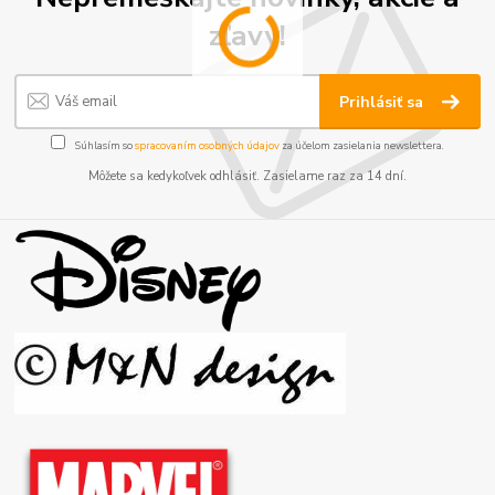
zľavy!
Prihlásiť sa
Súhlasím so
spracovaním osobných údajov
za účelom zasielania newslettera.
Môžete sa kedykoľvek odhlásiť. Zasielame raz za 14 dní.