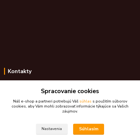
Kontakty
Zákaznícka podpora skdarceky.sk
+421 948 776 224
Spracovanie cookies
(Po-Pia, 8-17 hod.)
Náš e-shop a partneri potrebujú Váš
súhlas
s použitím súborov
cookies, aby Vám mohli zobrazovať informácie týkajúce sa Vašich
skdarceky@skdarceky.sk
záujmov.
Súhlasím
Nastavenia