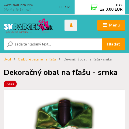
0
ks
+421 948 776 224
EUR
za
0,00 EUR
(Po-Pia, 8-17 hod.)
Menu
Hľadať
Úvod
Ozdobné balenie na fľašu
Dekoračný obal na fľašu - srnka
Dekoračný obal na fľašu - srnka
Akcia