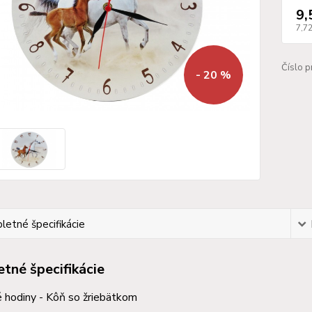
9,
7,7
Číslo p
- 20 %
etné špecifikácie
tné špecifikácie
 hodiny - Kôň so žriebätkom