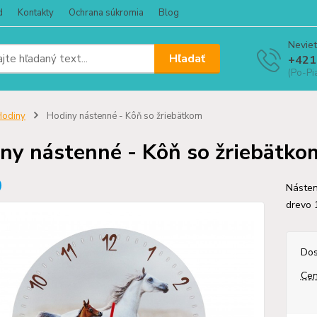
d
Kontakty
Ochrana súkromia
Blog
Neviet
Hľadať
+421
(Po-Pi
Hodiny
Hodiny nástenné - Kôň so žriebätkom
ny nástenné - Kôň so žriebätko
Násten
drevo 
Dos
Cen