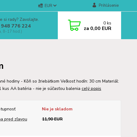
Prihlásenie
EUR
e si rady? Zavolajte.
0
ks
 948 776 224
za
0,00 EUR
a, 8-17 hod.)
m
né hodiny - Kôň so žriebätkom Veľkosť hodín: 30 cm Materiál:
1 kus AA batéria - nie je súčasťou balenia
celý popis
tupnosť
Nie je skladom
a pred zľavou
11,90 EUR