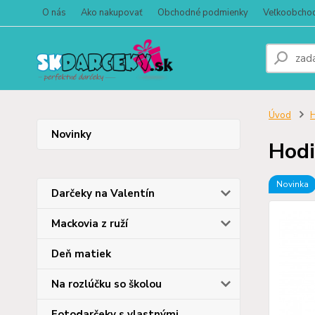
O nás
Ako nakupovať
Obchodné podmienky
Veľkoobcho
Úvod
Novinky
Hodi
Novinka
Darčeky na Valentín
Mackovia z ruží
Deň matiek
Na rozlúčku so školou
Fotodarčeky s vlastnými