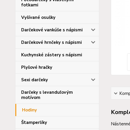
fotkami
Vyšívané osušky
Darčekové vankúše s nápismi
Darčekové hrnčeky s nápismi
Kuchynské zástery s nápismi
Plyšové hračky
Sexi darčeky
Darčeky s levanduľovým
Kompl
motívom
Hodiny
Komple
Štamperlíky
Nástenné