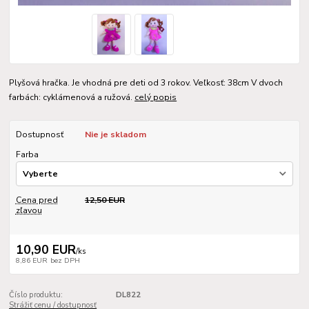
Plyšová hračka. Je vhodná pre deti od 3 rokov. Veľkosť: 38cm V dvoch
farbách: cyklámenová a ružová.
celý popis
Dostupnosť
Nie je skladom
Farba
Cena pred
12,50 EUR
zľavou
10,90 EUR
/
ks
8,86 EUR
bez DPH
Číslo produktu:
DL822
Strážiť cenu / dostupnosť