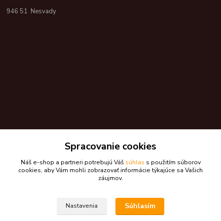
946 51 Nesvady
Spracovanie cookies
Náš e-shop a partneri potrebujú Váš
súhlas
s použitím súborov
cookies, aby Vám mohli zobrazovať informácie týkajúce sa Vašich
Kontakty
záujmov.
Zákaznícka podpora skdarceky.sk
Súhlasím
Nastavenia
+421 948 776 224
(Po-Pia, 8-17 hod.)