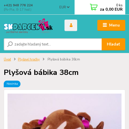
0
ks
+421 948 776 224
EUR
za
0,00 EUR
(Po-Pia, 8-17 hod.)
Menu
Hľadať
Úvod
Plyšové hračky
Plyšová bábika 38cm
Plyšová bábika 38cm
Novinka