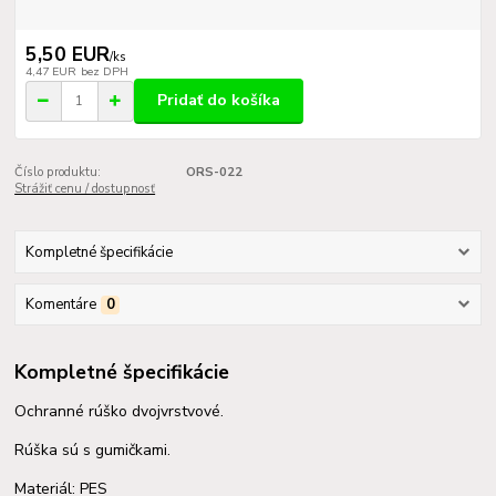
5,50 EUR
/
ks
4,47 EUR
bez DPH
Pridať do košíka
Číslo produktu:
ORS-022
Strážiť cenu / dostupnosť
Kompletné špecifikácie
Komentáre
0
Kompletné špecifikácie
Ochranné rúško dvojvrstvové.
Rúška sú s gumičkami.
Materiál: PES