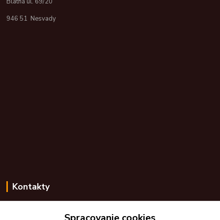
Blatná ul. 69/20
946 51 Nesvady
Kontakty
Zákaznícka podpora skdarceky.sk
+421 948 776 224
Spracovanie cookies