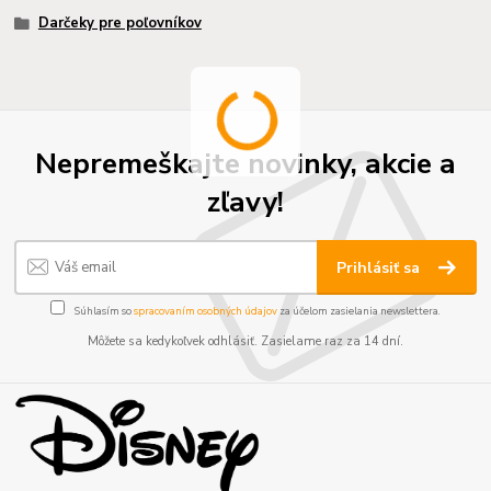
Darčeky pre poľovníkov
Nepremeškajte novinky, akcie a
zľavy!
Prihlásiť sa
Súhlasím so
spracovaním osobných údajov
za účelom zasielania newslettera.
Môžete sa kedykoľvek odhlásiť. Zasielame raz za 14 dní.