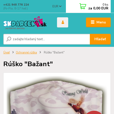
0
ks
+421 948 776 224
EUR
za
0,00 EUR
(Po-Pia, 8-17 hod.)
Menu
Hľadať
Úvod
Ochranné rúška
Rúško "Bažant"
Rúško "Bažant"