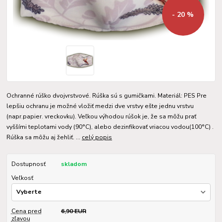
- 20 %
Ochranné rúško dvojvrstvové. Rúška sú s gumičkami. Materiál: PES Pre
lepšiu ochranu je možné vložiť medzi dve vrstvy ešte jednu vrstvu
(napr.papier. vreckovku). Veľkou výhodou rúšok je, že sa môžu prať
vyššími teplotami vody (90°C), alebo dezinfikovať vriacou vodou(100°C) .
Rúška sa môžu aj žehliť. ...
celý popis
Dostupnosť
skladom
Veľkosť
Cena pred
6,90 EUR
zľavou