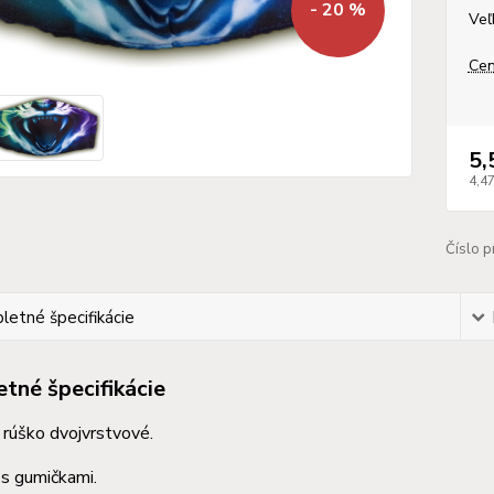
- 20 %
Veľ
Cen
5,
4,4
Číslo p
etné špecifikácie
tné špecifikácie
rúško dvojvrstvové.
s gumičkami.