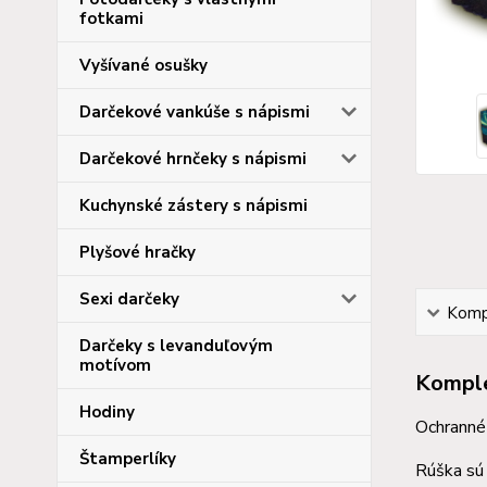
fotkami
Vyšívané osušky
Darčekové vankúše s nápismi
Darčekové hrnčeky s nápismi
Kuchynské zástery s nápismi
Plyšové hračky
Sexi darčeky
Kompl
Darčeky s levanduľovým
motívom
Komple
Hodiny
Ochranné 
Štamperlíky
Rúška sú 