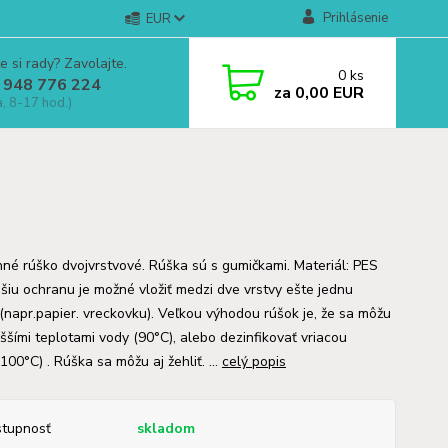
Prihlásenie
EUR
e si rady? Zavolajte.
0
ks
 948 776 224
za
0,00 EUR
a, 8-17 hod.)
né rúško dvojvrstvové. Rúška sú s gumičkami. Materiál: PES
pšiu ochranu je možné vložiť medzi dve vrstvy ešte jednu
 (napr.papier. vreckovku). Veľkou výhodou rúšok je, že sa môžu
yššími teplotami vody (90°C), alebo dezinfikovať vriacou
00°C) . Rúška sa môžu aj žehliť. ...
celý popis
tupnosť
skladom