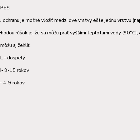
: PES
u ochranu je možné vložiť medzi dve vrstvy ešte jednu vrstvu (nap
hodou rúšok je, že sa môžu prať vyššími teplotami vody (90°C), 
môžu aj žehliť.
 L - dospelý
15 rokov
9 rokov