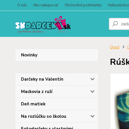
O nás
Ako nakupovať
Obchodné podmienky
Veľkoobcho
Úvod
O
Novinky
Rúšk
Darčeky na Valentín
Mackovia z ruží
Deň matiek
Na rozlúčku so školou
Fotodarčeky s vlastnými