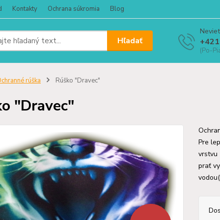
d
Kontakty
Ochrana súkromia
Blog
Neviet
Hľadať
+421
(Po-Pi
chranné rúška
Rúško "Dravec"
o "Dravec"
Ochran
Pre le
vrstvu
prať v
vodou(1
Dos