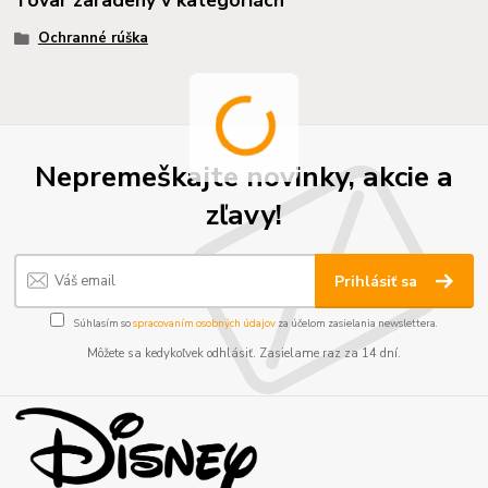
Ochranné rúška
Nepremeškajte novinky, akcie a
zľavy!
Prihlásiť sa
Súhlasím so
spracovaním osobných údajov
za účelom zasielania newslettera.
Môžete sa kedykoľvek odhlásiť. Zasielame raz za 14 dní.