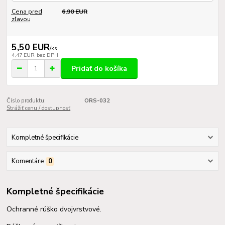
Cena pred
6,90 EUR
zľavou
5,50 EUR
/
ks
4,47 EUR
bez DPH
Pridať do košíka
Číslo produktu:
ORS-032
Strážiť cenu / dostupnosť
Kompletné špecifikácie
Komentáre
0
Kompletné špecifikácie
Ochranné rúško dvojvrstvové.