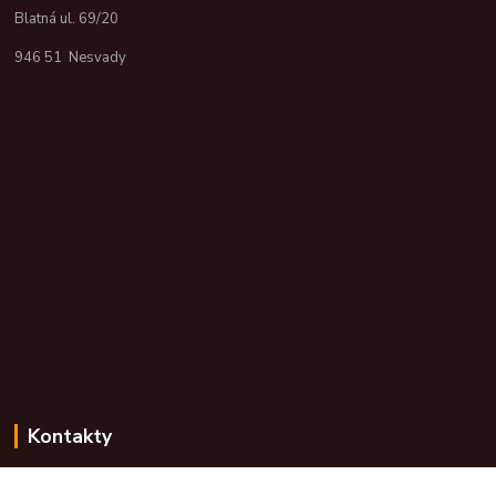
Blatná ul. 69/20
946 51 Nesvady
Kontakty
Zákaznícka podpora skdarceky.sk