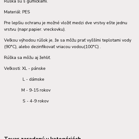
Rúška sú s gumičkami.
Materiál: PES
Pre lepšiu ochranu je možné vložiť medzi dve vrstvy ešte jednu
vrstvu (napr.papier. vreckovku).
Veľkou výhodou rúšok je, že sa môžu prať vyššími teplotami vody
(90°C), alebo dezinfikovať vriacou vodou(100°C) .
Rúška sa môžu aj žehliť.
Veľkosti: XL - pánske
L - dámske
M - 9-15 rokov
S - 4-9 rokov
Tovar zaradený v kategóriách