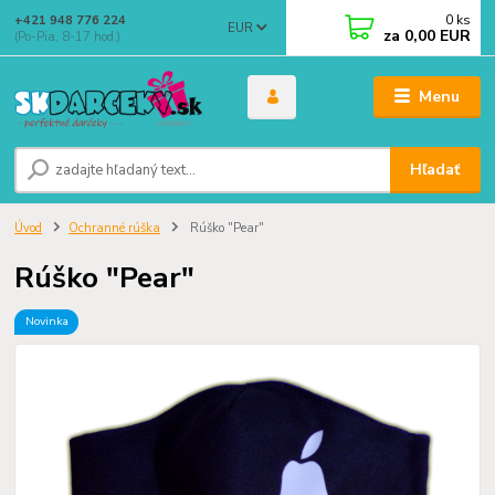
0
ks
+421 948 776 224
EUR
za
0,00 EUR
(Po-Pia, 8-17 hod.)
Menu
Hľadať
Úvod
Ochranné rúška
Rúško "Pear"
Rúško "Pear"
Novinka