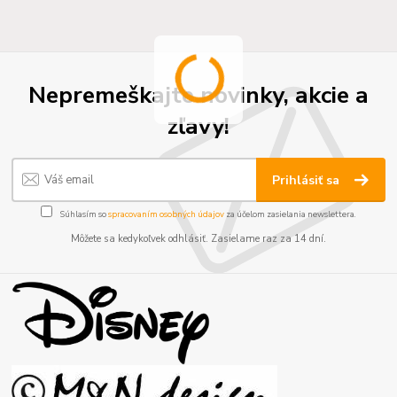
Nepremeškajte novinky, akcie a
zľavy!
Prihlásiť sa
Súhlasím so
spracovaním osobných údajov
za účelom zasielania newslettera.
Môžete sa kedykoľvek odhlásiť. Zasielame raz za 14 dní.