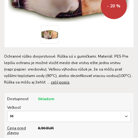
- 20 %
Ochranné rúško dvojvrstvové. Rúška sú s gumičkami. Materiál: PES Pre
lepšiu ochranu je možné vložiť medzi dve vrstvy ešte jednu vrstvu
(napr.papier. vreckovku). Veľkou výhodou rúšok je, že sa môžu prať
vyššími teplotami vody (90°C), alebo dezinfikovať vriacou vodou(100°C) .
Rúška sa môžu aj žehliť. ...
celý popis
Dostupnosť
Skladom
Veľkosť
Cena pred
6,90 EUR
zľavou