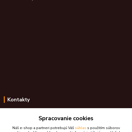
Kontakty
Zákaznícka podpora skdarceky.sk
Spracovanie cookies
+421 948 776 224
(Po-Pia, 8-17 hod.)
Náš e-shop a partneri potrebujú Váš
súhlas
s použitím súborov