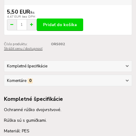
5,50 EUR
/
ks
4,47 EUR
bez DPH
Pridať do košíka
Číslo produktu:
ORS002
Strážiť cenu / dostupnosť
Kompletné špecifikácie
Komentáre
0
Kompletné špecifikácie
Ochranné rúško dvojvrstvové.
Rúška sú s gumičkami.
Materiál: PES