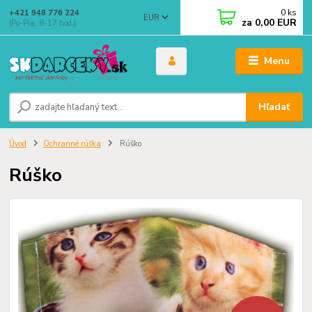
0
ks
+421 948 776 224
EUR
za
0,00 EUR
(Po-Pia, 8-17 hod.)
Menu
Hľadať
Úvod
Ochranné rúška
Rúško
Rúško