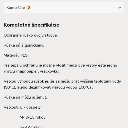
Komentáre
0
Kompletné špecifikácie
Ochranné rúško dvojvrstvové.
Rúška sú s gumičkami.
Materiál: PES
Pre lepšiu ochranu je možné vložiť medzi dve vrstvy ešte jednu
vrstvu (napr.papier. vreckovku).
Veľkou výhodou rúšok je, že sa môžu prať vyššími teplotami vody
(90°C), alebo dezinfikovať vriacou vodou(100°C) .
Rúška sa môžu aj žehliť.
Veľkosti: L - dospelý
M- 9-15 rokov
S- 4-9 rokov