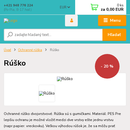
0
ks
+421 948 776 224
EUR
za
0,00 EUR
(Po-Pia, 8-17 hod.)
Menu
Hľadať
Úvod
Ochranné rúška
Rúško
Rúško
- 20 %
Ochranné rúško dvojvrstvové. Rúška sú s gumičkami. Materiál: PES Pre
lepšiu ochranu je možné vložiť medzi dve vrstvy ešte jednu vrstvu
(napr.papier. vreckovku). Veľkou výhodou rúšok je, že sa môžu prať