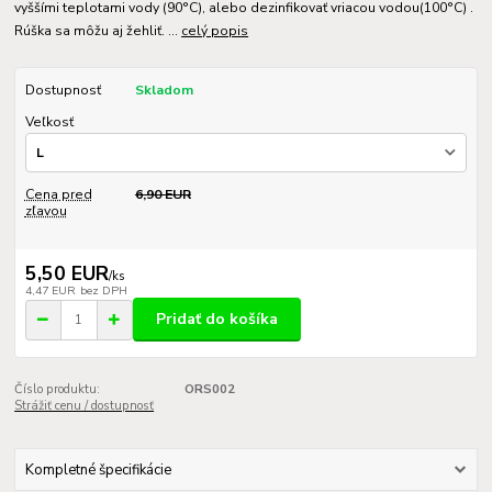
vyššími teplotami vody (90°C), alebo dezinfikovať vriacou vodou(100°C) .
Rúška sa môžu aj žehliť. ...
celý popis
Dostupnosť
Skladom
Veľkosť
Cena pred
6,90 EUR
zľavou
5,50 EUR
/
ks
4,47 EUR
bez DPH
Pridať do košíka
Číslo produktu:
ORS002
Strážiť cenu / dostupnosť
Kompletné špecifikácie