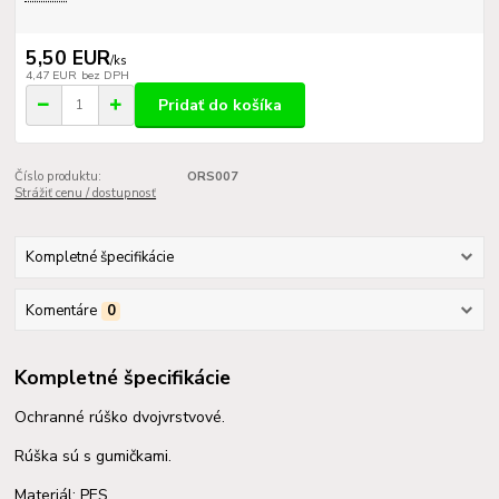
5,50 EUR
/
ks
4,47 EUR
bez DPH
Pridať do košíka
Číslo produktu:
ORS007
Strážiť cenu / dostupnosť
Kompletné špecifikácie
Komentáre
0
Kompletné špecifikácie
Ochranné rúško dvojvrstvové.
Rúška sú s gumičkami.
Materiál: PES