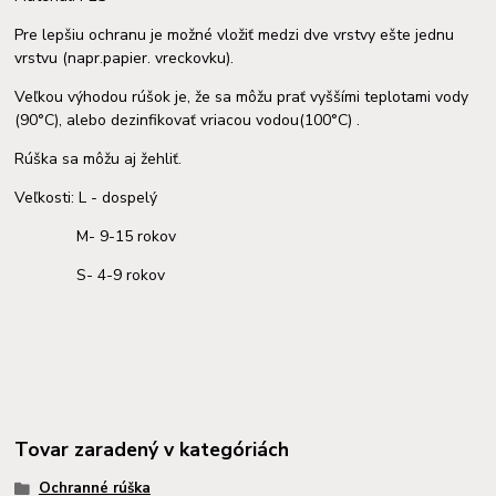
Pre lepšiu ochranu je možné vložiť medzi dve vrstvy ešte jednu
vrstvu (napr.papier. vreckovku).
Veľkou výhodou rúšok je, že sa môžu prať vyššími teplotami vody
(90°C), alebo dezinfikovať vriacou vodou(100°C) .
Rúška sa môžu aj žehliť.
Veľkosti: L - dospelý
M- 9-15 rokov
S- 4-9 rokov
Tovar zaradený v kategóriách
Ochranné rúška