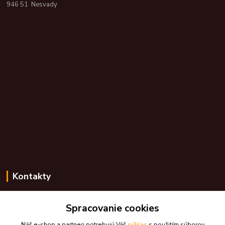
946 51 Nesvady
Kontakty
Zákaznícka podpora skdarceky.sk
Spracovanie cookies
+421 948 776 224
(Po-Pia, 8-17 hod.)
Náš e-shop a partneri potrebujú Váš
súhlas
s použitím súborov