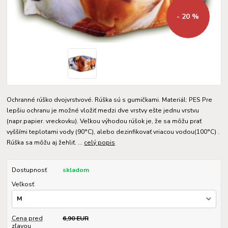
- 20 %
Ochranné rúško dvojvrstvové. Rúška sú s gumičkami. Materiál: PES Pre
lepšiu ochranu je možné vložiť medzi dve vrstvy ešte jednu vrstvu
(napr.papier. vreckovku). Veľkou výhodou rúšok je, že sa môžu prať
vyššími teplotami vody (90°C), alebo dezinfikovať vriacou vodou(100°C) .
Rúška sa môžu aj žehliť. ...
celý popis
Dostupnosť
skladom
Veľkosť
Cena pred
6,90 EUR
zľavou