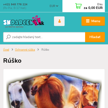
0
ks
+421 948 776 224
EUR
za
0,00 EUR
(Po-Pia, 8-17 hod.)
Menu
Hľadať
Úvod
Ochranné rúška
Rúško
Rúško