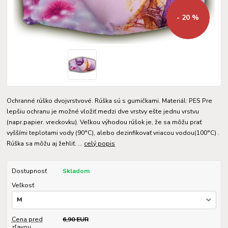
- 20 %
Ochranné rúško dvojvrstvové. Rúška sú s gumičkami. Materiál: PES Pre
lepšiu ochranu je možné vložiť medzi dve vrstvy ešte jednu vrstvu
(napr.papier. vreckovku). Veľkou výhodou rúšok je, že sa môžu prať
vyššími teplotami vody (90°C), alebo dezinfikovať vriacou vodou(100°C) .
Rúška sa môžu aj žehliť. ...
celý popis
Dostupnosť
Skladom
Veľkosť
Cena pred
6,90 EUR
zľavou