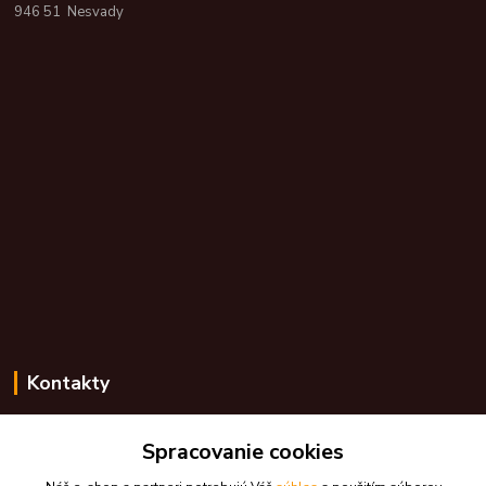
946 51 Nesvady
Kontakty
Zákaznícka podpora skdarceky.sk
+421 948 776 224
Spracovanie cookies
(Po-Pia, 8-17 hod.)