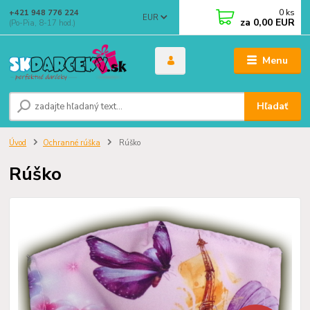
0
ks
+421 948 776 224
EUR
za
0,00 EUR
(Po-Pia, 8-17 hod.)
Menu
Hľadať
Úvod
Ochranné rúška
Rúško
Rúško