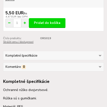
5,50 EUR
/
ks
4,47 EUR
bez DPH
Pridať do košíka
Číslo produktu:
ORS019
Strážiť cenu / dostupnosť
Kompletné špecifikácie
Komentáre
0
Kompletné špecifikácie
Ochranné rúško dvojvrstvové.
Rúška sú s gumičkami.
Materiál: PES