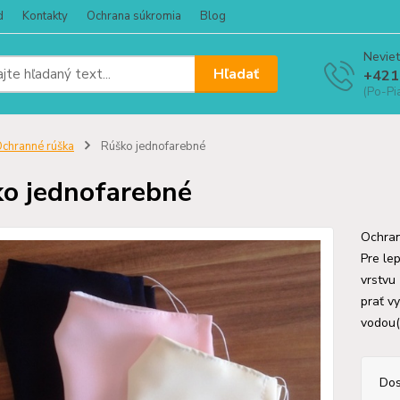
d
Kontakty
Ochrana súkromia
Blog
Neviet
Hľadať
+421
(Po-Pi
chranné rúška
Rúško jednofarebné
o jednofarebné
Ochran
Pre le
vrstvu
prať v
vodou(1
Dos