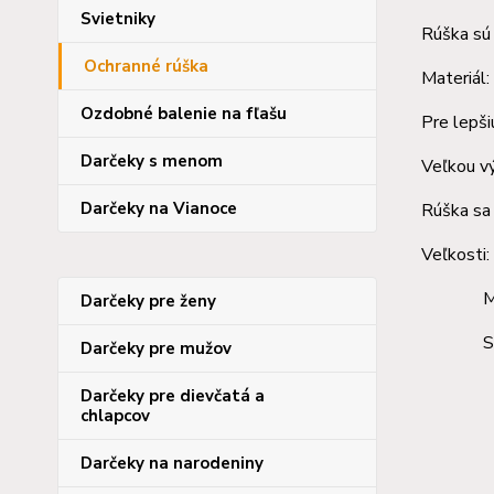
Svietniky
Rúška sú 
Ochranné rúška
Materiál
Ozdobné balenie na fľašu
Pre lepši
Darčeky s menom
Veľkou vý
Darčeky na Vianoce
Rúška sa 
Veľkosti:
M- 9-
Darčeky pre ženy
S- 4-
Darčeky pre mužov
Darčeky pre dievčatá a
chlapcov
Darčeky na narodeniny