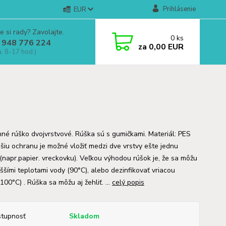
Prihlásenie
EUR
e si rady? Zavolajte.
0
ks
 948 776 224
za
0,00 EUR
a, 8-17 hod.)
né rúško dvojvrstvové. Rúška sú s gumičkami. Materiál: PES
pšiu ochranu je možné vložiť medzi dve vrstvy ešte jednu
 (napr.papier. vreckovku). Veľkou výhodou rúšok je, že sa môžu
yššími teplotami vody (90°C), alebo dezinfikovať vriacou
00°C) . Rúška sa môžu aj žehliť. ...
celý popis
tupnosť
Skladom