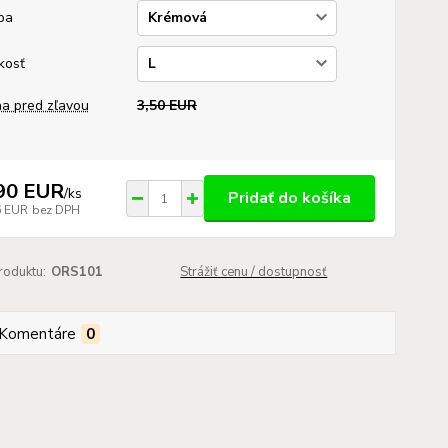
ba
kosť
a pred zľavou
3,50 EUR
90 EUR
/
ks
Pridať do košíka
6 EUR
bez DPH
roduktu:
ORS101
Strážiť cenu / dostupnosť
Komentáre
0