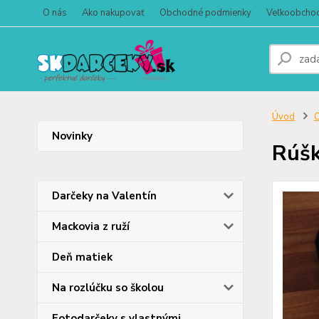
O nás
Ako nakupovať
Obchodné podmienky
Veľkoobcho
Úvod
O
Novinky
Rúšk
Darčeky na Valentín
Mackovia z ruží
Deň matiek
Na rozlúčku so školou
Fotodarčeky s vlastnými