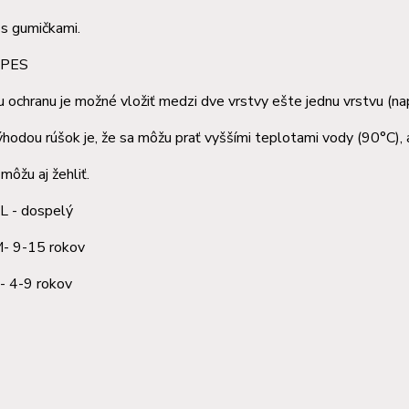
s gumičkami.
: PES
u ochranu je možné vložiť medzi dve vrstvy ešte jednu vrstvu (nap
hodou rúšok je, že sa môžu prať vyššími teplotami vody (90°C), 
môžu aj žehliť.
 L - dospelý
15 rokov
9 rokov