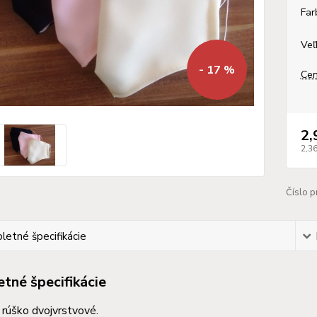
Far
Veľ
- 17 %
Cen
2,
2,3
Číslo p
etné špecifikácie
tné špecifikácie
rúško dvojvrstvové.