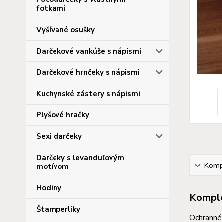
fotkami
Vyšívané osušky
Darčekové vankúše s nápismi
Darčekové hrnčeky s nápismi
Kuchynské zástery s nápismi
Plyšové hračky
Sexi darčeky
Darčeky s levanduľovým
Kompl
motívom
Hodiny
Komple
Štamperlíky
Ochranné 