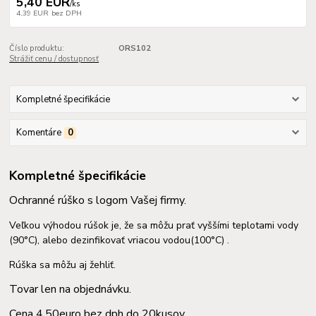
5,40 EUR
/
ks
4,39 EUR
bez DPH
Číslo produktu:
ORS102
Strážiť cenu / dostupnosť
Kompletné špecifikácie
Komentáre
0
Kompletné špecifikácie
Ochranné rúško s logom Vašej firmy.
Veľkou výhodou rúšok je, že sa môžu prať vyššími teplotami vody
(90°C), alebo dezinfikovať vriacou vodou(100°C) .
Rúška sa môžu aj žehliť.
Tovar len na objednávku.
Cena 4,50euro bez dph do 20kusov.