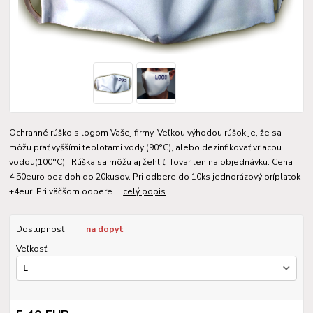
Ochranné rúško s logom Vašej firmy. Veľkou výhodou rúšok je, že sa
môžu prať vyššími teplotami vody (90°C), alebo dezinfikovať vriacou
vodou(100°C) . Rúška sa môžu aj žehliť. Tovar len na objednávku. Cena
4,50euro bez dph do 20kusov. Pri odbere do 10ks jednorázový príplatok
+4eur. Pri väčšom odbere ...
celý popis
Dostupnosť
na dopyt
Veľkosť