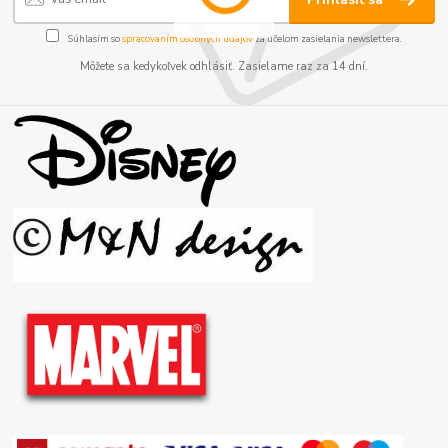
Súhlasím so
spracovaním osobných údajov
za účelom zasielania newslettera.
Môžete sa kedykoľvek odhlásiť. Zasielame raz za 14 dní.