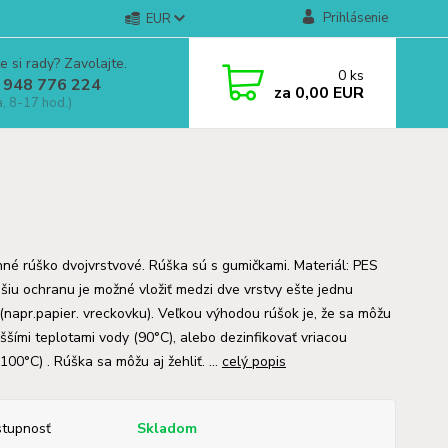
Prihlásenie
EUR
e si rady? Zavolajte.
0
ks
 948 776 224
za
0,00 EUR
a, 8-17 hod.)
né rúško dvojvrstvové. Rúška sú s gumičkami. Materiál: PES
pšiu ochranu je možné vložiť medzi dve vrstvy ešte jednu
 (napr.papier. vreckovku). Veľkou výhodou rúšok je, že sa môžu
yššími teplotami vody (90°C), alebo dezinfikovať vriacou
00°C) . Rúška sa môžu aj žehliť. ...
celý popis
tupnosť
Skladom