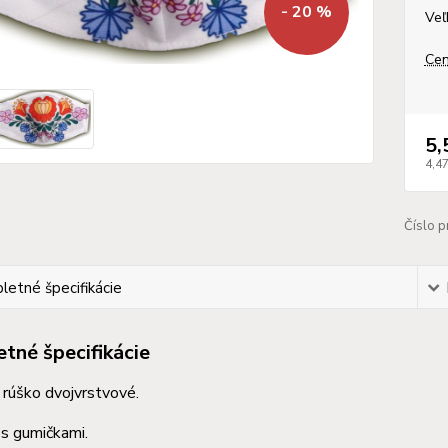
- 20 %
Veľ
Cen
5,
4,4
Číslo p
etné špecifikácie
tné špecifikácie
rúško dvojvrstvové.
s gumičkami.