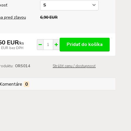
kosť
a pred zľavou
6,90 EUR
50 EUR
/
ks
Pridať do košíka
7 EUR
bez DPH
roduktu:
ORS014
Strážiť cenu / dostupnosť
Komentáre
0