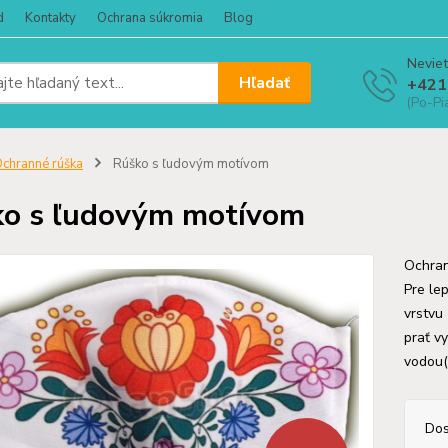
d
Kontakty
Ochrana súkromia
Blog
Neviet
Hľadať
+421
(Po-Pi
chranné rúška
Rúško s ľudovým motívom
o s ľudovým motívom
Ochran
Pre le
vrstvu
prať v
vodou(1
Dos