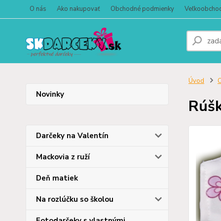
O nás
Ako nakupovať
Obchodné podmienky
Veľkoobcho
Úvod
O
Novinky
Rúšk
Darčeky na Valentín
Mackovia z ruží
Deň matiek
Na rozlúčku so školou
Fotodarčeky s vlastnými