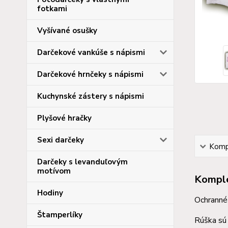
fotkami
Vyšívané osušky
Darčekové vankúše s nápismi
Darčekové hrnčeky s nápismi
Kuchynské zástery s nápismi
Plyšové hračky
Sexi darčeky
Kompl
Darčeky s levanduľovým
motívom
Komple
Hodiny
Ochranné 
Štamperlíky
Rúška sú 