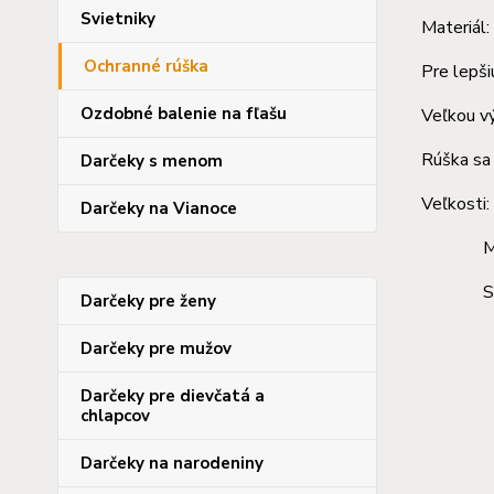
Svietniky
Materiál
Ochranné rúška
Pre lepši
Ozdobné balenie na fľašu
Veľkou vý
Rúška sa 
Darčeky s menom
Veľkosti:
Darčeky na Vianoce
M- 9-
S- 4-
Darčeky pre ženy
Darčeky pre mužov
Darčeky pre dievčatá a
chlapcov
Darčeky na narodeniny