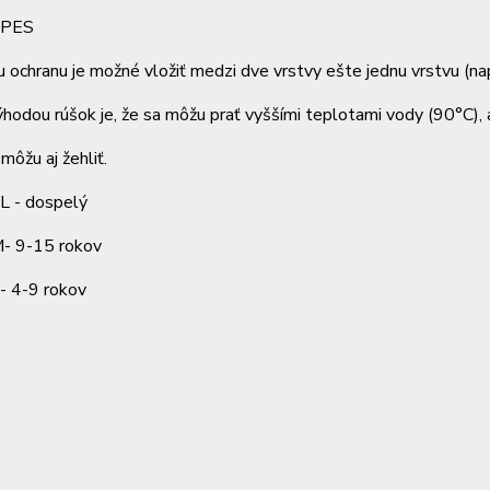
: PES
u ochranu je možné vložiť medzi dve vrstvy ešte jednu vrstvu (nap
hodou rúšok je, že sa môžu prať vyššími teplotami vody (90°C), 
môžu aj žehliť.
 L - dospelý
15 rokov
9 rokov