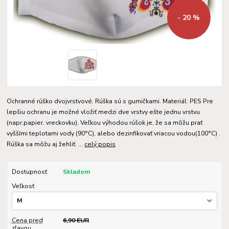
- 20 %
Ochranné rúško dvojvrstvové. Rúška sú s gumičkami. Materiál: PES Pre
lepšiu ochranu je možné vložiť medzi dve vrstvy ešte jednu vrstvu
(napr.papier. vreckovku). Veľkou výhodou rúšok je, že sa môžu prať
vyššími teplotami vody (90°C), alebo dezinfikovať vriacou vodou(100°C) .
Rúška sa môžu aj žehliť. ...
celý popis
Dostupnosť
Skladom
Veľkosť
Cena pred
6,90 EUR
zľavou