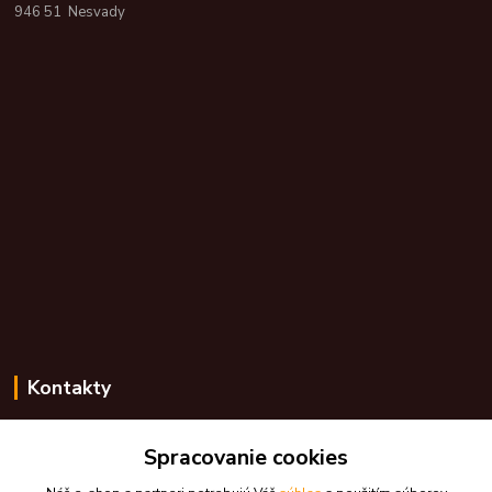
946 51 Nesvady
Kontakty
Zákaznícka podpora skdarceky.sk
+421 948 776 224
Spracovanie cookies
(Po-Pia, 8-17 hod.)