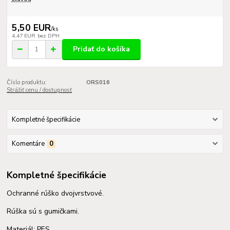
5,50 EUR
/
ks
4,47 EUR
bez DPH
Pridať do košíka
Číslo produktu:
ORS016
Strážiť cenu / dostupnosť
Kompletné špecifikácie
Komentáre
0
Kompletné špecifikácie
Ochranné rúško dvojvrstvové.
Rúška sú s gumičkami.
Materiál: PES