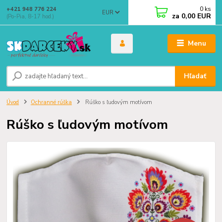
0
ks
+421 948 776 224
EUR
za
0,00 EUR
(Po-Pia, 8-17 hod.)
Menu
Hľadať
Úvod
Ochranné rúška
Rúško s ľudovým motívom
Rúško s ľudovým motívom