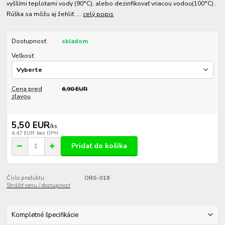
vyššími teplotami vody (90°C), alebo dezinfikovať vriacou vodou(100°C) .
Rúška sa môžu aj žehliť. ...
celý popis
Dostupnosť
skladom
Veľkosť
Cena pred
6,90 EUR
zľavou
5,50 EUR
/
ks
4,47 EUR
bez DPH
Pridať do košíka
Číslo produktu:
ORS-018
Strážiť cenu / dostupnosť
Kompletné špecifikácie