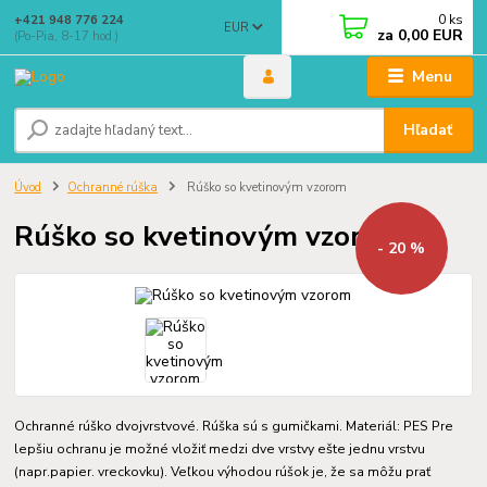
0
ks
+421 948 776 224
EUR
za
0,00 EUR
(Po-Pia, 8-17 hod.)
Menu
Hľadať
Úvod
Ochranné rúška
Rúško so kvetinovým vzorom
Rúško so kvetinovým vzorom
- 20 %
Ochranné rúško dvojvrstvové. Rúška sú s gumičkami. Materiál: PES Pre
lepšiu ochranu je možné vložiť medzi dve vrstvy ešte jednu vrstvu
(napr.papier. vreckovku). Veľkou výhodou rúšok je, že sa môžu prať