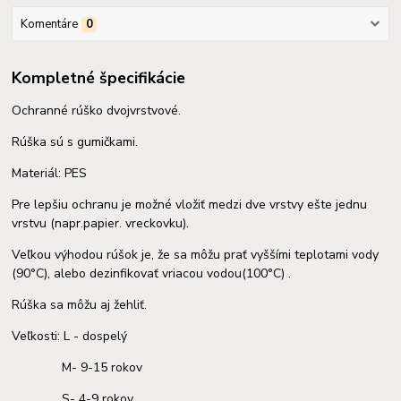
Komentáre
0
Kompletné špecifikácie
Ochranné rúško dvojvrstvové.
Rúška sú s gumičkami.
Materiál: PES
Pre lepšiu ochranu je možné vložiť medzi dve vrstvy ešte jednu
vrstvu (napr.papier. vreckovku).
Veľkou výhodou rúšok je, že sa môžu prať vyššími teplotami vody
(90°C), alebo dezinfikovať vriacou vodou(100°C) .
Rúška sa môžu aj žehliť.
Veľkosti: L - dospelý
M- 9-15 rokov
S- 4-9 rokov