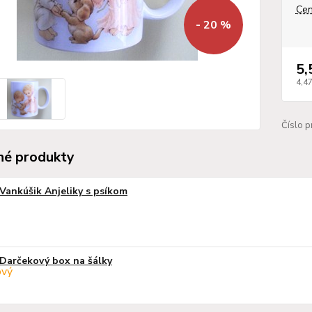
Cen
- 20 %
5,
4,4
Číslo p
é produkty
Vankúšik Anjeliky s psíkom
Darčekový box na šálky