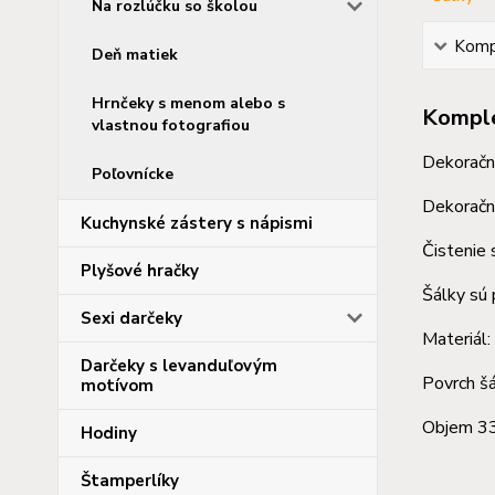
Na rozlúčku so školou
Kompl
Deň matiek
Hrnčeky s menom alebo s
Komple
vlastnou fotografiou
Dekoračn
Poľovnícke
Dekoračné
Kuchynské zástery s nápismi
Čistenie 
Plyšové hračky
Šálky sú 
Sexi darčeky
Materiál:
Darčeky s levanduľovým
Povrch šá
motívom
Objem 3
Hodiny
Štamperlíky