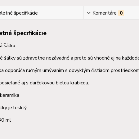
etné špecifikácie
Komentáre
0
tné špecifikácie
á šálka.
 šálky sú zdravotne nezávadné a preto sú vhodné aj na každode
sa odporúča ručným umývaním s obvyklým čistiacim prostriedkom
posielané aj s darčekovou bielou krabicou.
 keramika
lky je lesklý.
30 ml