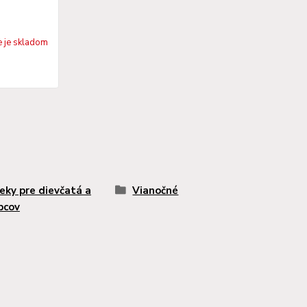
e je skladom
eky pre dievčatá a
Vianočné
pcov