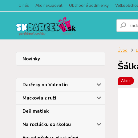
O nás
Ako nakupovať
Obchodné podmienky
Veľkoobcho
Úvod
D
Novinky
Šálk
Akcia
Darčeky na Valentín
Mackovia z ruží
Deň matiek
Na rozlúčku so školou
Fotodarčeky s vlastnými