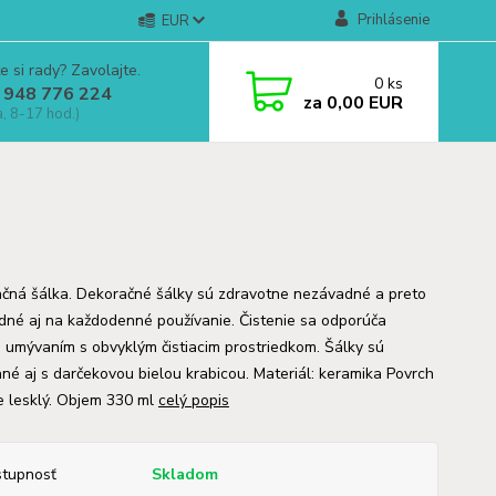
Prihlásenie
EUR
e si rady? Zavolajte.
0
ks
 948 776 224
za
0,00 EUR
a, 8-17 hod.)
čná šálka. Dekoračné šálky sú zdravotne nezávadné a preto
dné aj na každodenné používanie. Čistenie sa odporúča
 umývaním s obvyklým čistiacim prostriedkom. Šálky sú
ané aj s darčekovou bielou krabicou. Materiál: keramika Povrch
je lesklý. Objem 330 ml
celý popis
tupnosť
Skladom