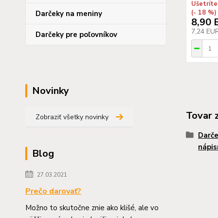
Ušetríte
(- 18 %)
Darčeky na meniny
8,90 
7,24 EU
Darčeky pre poľovníkov
Novinky
Tovar 
Zobraziť všetky novinky
Darče
nápis
Blog
27.03.2021
Prečo darovať?
Možno to skutočne znie ako klišé, ale vo