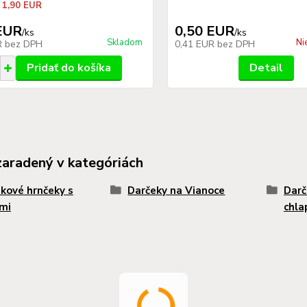
 1,90 EUR
EUR
0,50 EUR
/
ks
/
ks
Skladom
Ni
R
bez DPH
0,41 EUR
bez DPH
Pridať do košíka
Detail
zaradený v kategóriách
kové hrnčeky s
Darčeky na Vianoce
Darč
mi
chla