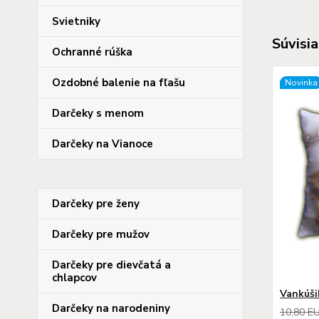
Svietniky
Súvisia
Ochranné rúška
Ozdobné balenie na fľašu
Novinka
Darčeky s menom
Darčeky na Vianoce
Darčeky pre ženy
Darčeky pre mužov
Darčeky pre dievčatá a
chlapcov
Vankúši
Darčeky na narodeniny
10,80 E