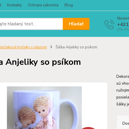
d
Kontakty
Ochrana súkromia
Blog
Neviet
Hľadať
+421
(Po-Pi
arčekové hrnčeky s nápismi
Šálka Anjeliky so psíkom
a Anjeliky so psíkom
Dekora
sú vho
ručným
posiel
šálky 
Dos