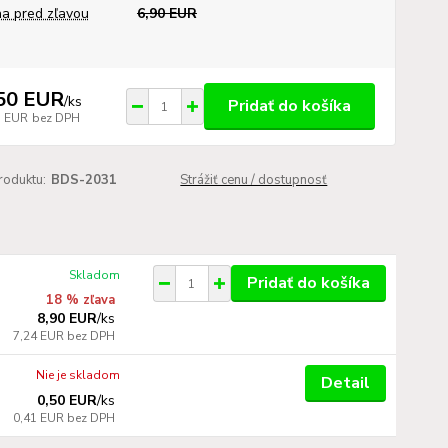
a pred zľavou
6,90 EUR
50 EUR
/
ks
Pridať do košíka
7 EUR
bez DPH
roduktu:
BDS-2031
Strážiť cenu / dostupnosť
Skladom
Pridať do košíka
18 % zľava
8,90 EUR
/
ks
7,24 EUR
bez DPH
Nie je skladom
Detail
0,50 EUR
/
ks
0,41 EUR
bez DPH