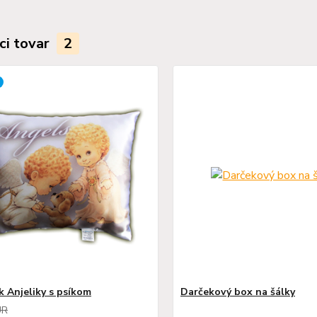
ci tovar
2
k Anjeliky s psíkom
Darčekový box na šálky
UR