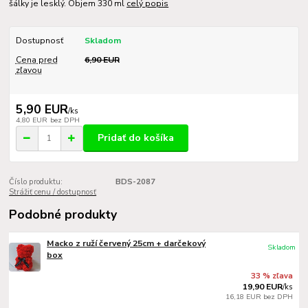
šálky je lesklý. Objem 330 ml
celý popis
Dostupnosť
Skladom
Cena pred
6,90 EUR
zľavou
5,90 EUR
/
ks
4,80 EUR
bez DPH
Pridať do košíka
Číslo produktu:
BDS-2087
Strážiť cenu / dostupnosť
Podobné produkty
Macko z ruží červený 25cm + darčekový
Skladom
box
33 % zľava
19,90 EUR
/
ks
16,18 EUR
bez DPH