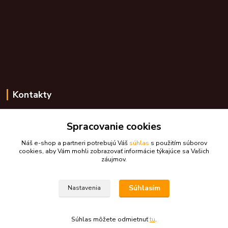
Kontakty
Zákaznícka podpora skdarceky.sk
Spracovanie cookies
+421 948 776 224
(Po-Pia, 8-17 hod.)
Náš e-shop a partneri potrebujú Váš
súhlas
s použitím súborov
cookies, aby Vám mohli zobrazovať informácie týkajúce sa Vašich
skdarceky@skdarceky.sk
záujmov.
Súhlasím
Nastavenia
Súhlas môžete odmietnuť
tu
.
Vytvorené na
Eshop-rychlo.sk