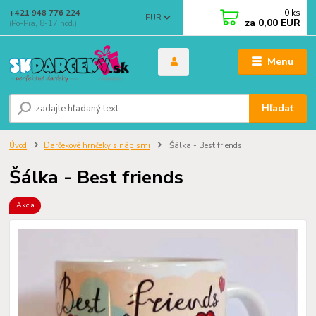
0
ks
+421 948 776 224
EUR
za
0,00 EUR
(Po-Pia, 8-17 hod.)
Menu
Hľadať
Úvod
Darčekové hrnčeky s nápismi
Šálka - Best friends
Šálka - Best friends
Akcia