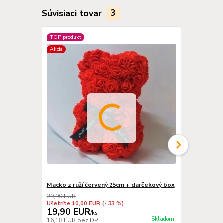
Súvisiaci tovar
3
TOP produkt
Novinka
Akcia
Macko z ruží červený 25cm + darčekový box
Vankúšik SV
29,90 EUR
13,90 EUR
Ušetríte 10,00 EUR
(- 33 %)
Ušetríte 1,1
19,90 EUR
12,80 E
/
ks
Skladom
16,18 EUR
bez DPH
10,41 EUR
b