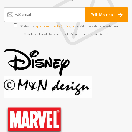
Prihlásiť sa
Súhlasím so
spracovaním osobných údajov
za účelom zasielania newslettera.
Môžete sa kedykoľvek odhlásiť. Zasielame raz za 14 dní.