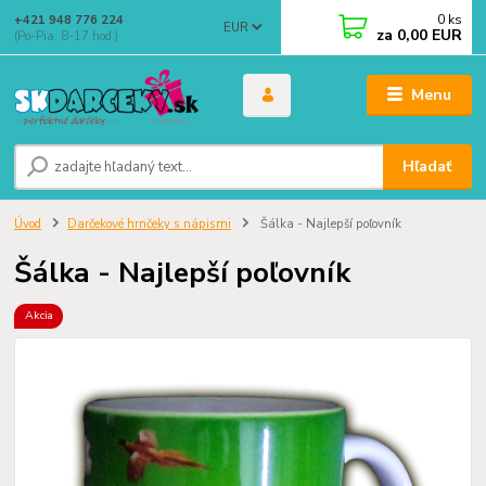
0
ks
+421 948 776 224
EUR
za
0,00 EUR
(Po-Pia, 8-17 hod.)
Menu
Hľadať
Úvod
Darčekové hrnčeky s nápismi
Šálka - Najlepší poľovník
Šálka - Najlepší poľovník
Akcia