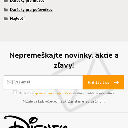
Darčeky pre mužov
Darčeky pre poľovníkov
Najlepší
Nepremeškajte novinky, akcie a
zľavy!
Prihlásiť sa
Súhlasím so
spracovaním osobných údajov
za účelom zasielania newslettera.
Môžete sa kedykoľvek odhlásiť. Zasielame raz za 14 dní.