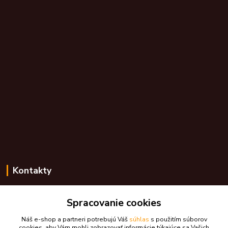
Kontakty
Zákaznícka podpora skdarceky.sk
+421 948 776 224
Spracovanie cookies
(Po-Pia, 8-17 hod.)
Náš e-shop a partneri potrebujú Váš
súhlas
s použitím súborov
cookies, aby Vám mohli zobrazovať informácie týkajúce sa Vašich