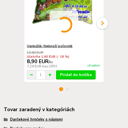
Vankúšik-Najlepší poľovník
Darčekový b
10,80 EUR
Ušetríte 1,90 EUR
(- 18 %)
8,90 EUR
0,50 EU
/
ks
skladom
7,24 EUR
bez DPH
0,41 EUR
be
Pridať do košíka
Tovar zaradený v kategóriách
Darčekové hrnčeky s nápismi