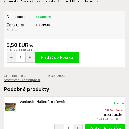
keramika Povrch šálky je lesklý. Objem 330 ml
celý popis
Dostupnosť
Skladom
Cena pred
6,90 EUR
zľavou
5,50 EUR
/
ks
4,47 EUR
bez DPH
Pridať do košíka
Číslo produktu:
BDS-2021
Strážiť cenu / dostupnosť
Podobné produkty
Vankúšik-Najlepší poľovník
skladom
18 % zľava
8,90 EUR
/
ks
7,24 EUR
bez DPH
Pridať do košíka