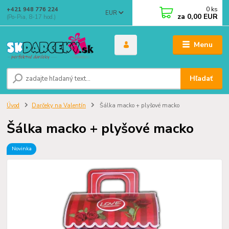
0
ks
+421 948 776 224
EUR
za
0,00 EUR
(Po-Pia, 8-17 hod.)
Menu
Hľadať
Úvod
Darčeky na Valentín
Šálka macko + plyšové macko
Šálka macko + plyšové macko
Novinka