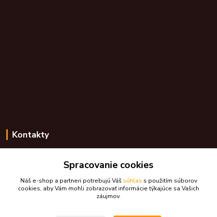
Kontakty
Zákaznícka podpora skdarceky.sk
Spracovanie cookies
+421 948 776 224
(Po-Pia, 8-17 hod.)
Náš e-shop a partneri potrebujú Váš
súhlas
s použitím súborov
cookies, aby Vám mohli zobrazovať informácie týkajúce sa Vašich
skdarceky@skdarceky.sk
záujmov.