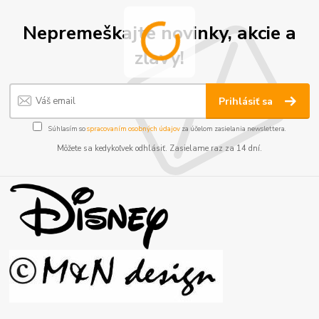
Nepremeškajte novinky, akcie a
zľavy!
Prihlásiť sa
Súhlasím so
spracovaním osobných údajov
za účelom zasielania newslettera.
Môžete sa kedykoľvek odhlásiť. Zasielame raz za 14 dní.