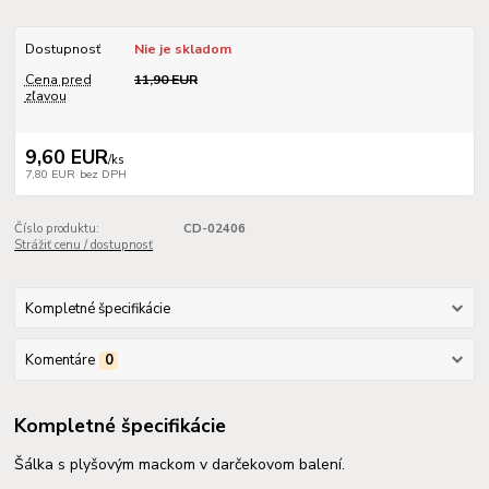
Dostupnosť
Nie je skladom
Cena pred
11,90 EUR
zľavou
9,60 EUR
/
ks
7,80 EUR
bez DPH
Číslo produktu:
CD-02406
Strážiť cenu / dostupnosť
Kompletné špecifikácie
Komentáre
0
Kompletné špecifikácie
Šálka s plyšovým mackom v darčekovom balení.