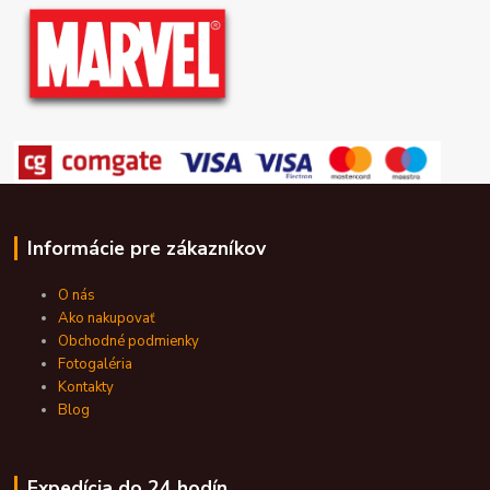
Informácie pre zákazníkov
O nás
Ako nakupovať
Obchodné podmienky
Fotogaléria
Kontakty
Blog
Expedícia do 24 hodín