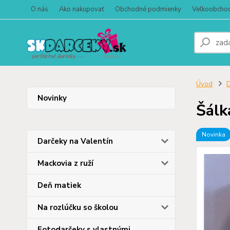
O nás
Ako nakupovať
Obchodné podmienky
Veľkoobcho
Úvod
D
Novinky
Šálk
Novinka
Darčeky na Valentín
Mackovia z ruží
Deň matiek
Na rozlúčku so školou
Fotodarčeky s vlastnými