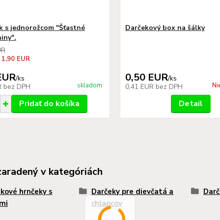
k s jednorožcom "Šťastné
Darčekový box na šálky
iny".
UR
 1,90 EUR
EUR
0,50 EUR
/
ks
/
ks
skladom
Ni
R
bez DPH
0,41 EUR
bez DPH
Pridať do košíka
Detail
zaradený v kategóriách
kové hrnčeky s
Darčeky pre dievčatá a
Darč
mi
chlapcov