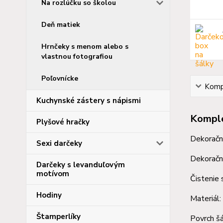
Na rozlúčku so školou
Deň matiek
Hrnčeky s menom alebo s
vlastnou fotografiou
Poľovnícke
Kompl
Kuchynské zástery s nápismi
Komple
Plyšové hračky
Dekoračná
Sexi darčeky
Dekoračné
Darčeky s levanduľovým
motívom
Čistenie 
Hodiny
Materiál:
Štamperlíky
Povrch šá