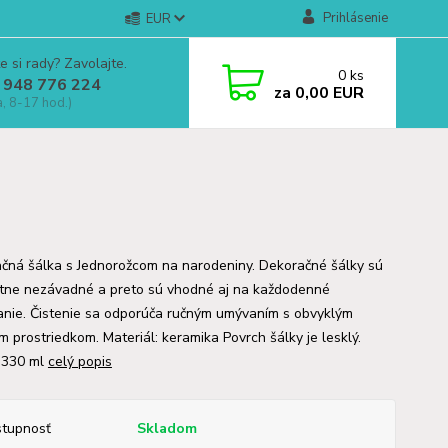
Prihlásenie
EUR
e si rady? Zavolajte.
0
ks
 948 776 224
za
0,00 EUR
a, 8-17 hod.)
čná šálka s Jednorožcom na narodeniny. Dekoračné šálky sú
tne nezávadné a preto sú vhodné aj na každodenné
anie. Čistenie sa odporúča ručným umývaním s obvyklým
im prostriedkom. Materiál: keramika Povrch šálky je lesklý.
 330 ml
celý popis
tupnosť
Skladom