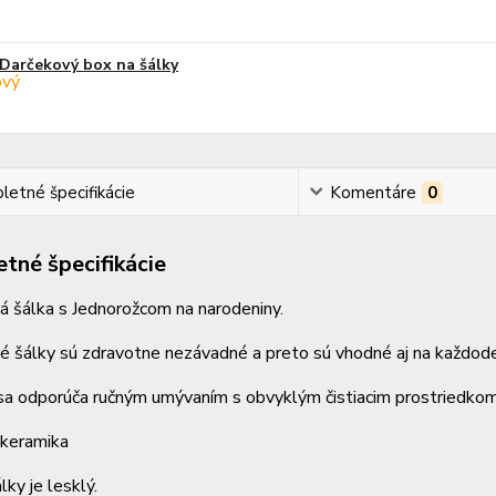
Darčekový box na šálky
etné špecifikácie
Komentáre
0
tné špecifikácie
 šálka s Jednorožcom na narodeniny.
 šálky sú zdravotne nezávadné a preto sú vhodné aj na každode
sa odporúča ručným umývaním s obvyklým čistiacim prostriedkom
 keramika
lky je lesklý.