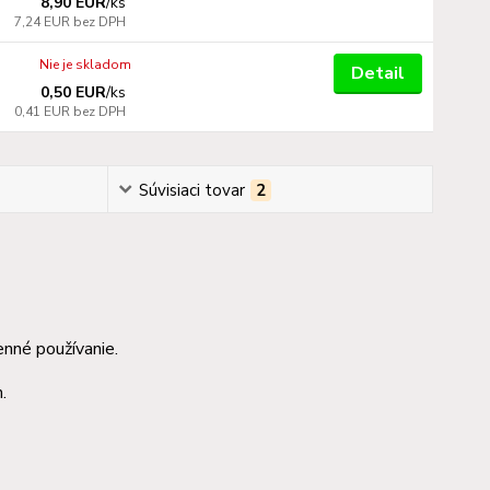
8,90 EUR
/
ks
7,24 EUR
bez DPH
Nie je skladom
Detail
0,50 EUR
/
ks
0,41 EUR
bez DPH
Súvisiaci tovar
2
nné používanie.
.