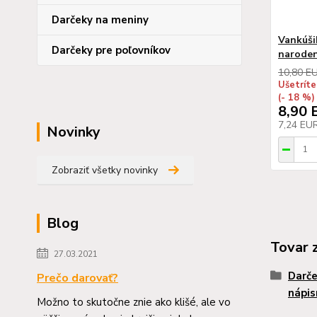
Darčeky na meniny
Vankúši
Darčeky pre poľovníkov
naroden
10,80 E
Ušetríte
(- 18 %)
8,90 
7,24 EU
Novinky
Zobraziť všetky novinky
Blog
Tovar 
27.03.2021
Darče
Prečo darovať?
nápis
Možno to skutočne znie ako klišé, ale vo