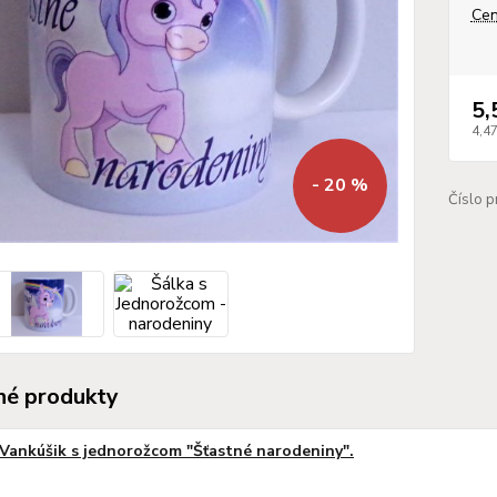
Cen
5,
4,4
- 20 %
Číslo p
é produkty
Vankúšik s jednorožcom "Šťastné narodeniny".