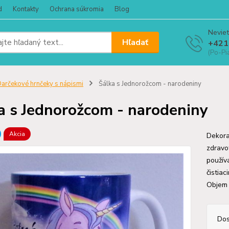
d
Kontakty
Ochrana súkromia
Blog
Neviet
Hľadať
+421
(Po-Pi
arčekové hrnčeky s nápismi
Šálka s Jednorožcom - narodeniny
a s Jednorožcom - narodeniny
Akcia
Dekora
zdravo
použív
čistiac
Objem
Dos