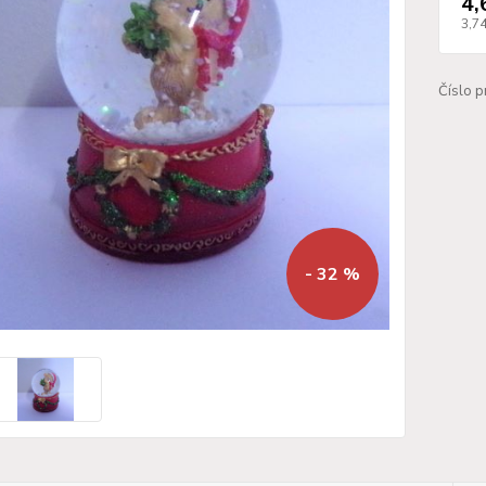
4,
3,7
Číslo p
- 32 %