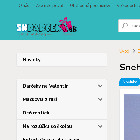
O nás
Ako nakupovať
Obchodné podmienky
Veľkoobcho
Úvod
D
Novinky
Sneh
Novinka
Darčeky na Valentín
Mackovia z ruží
Deň matiek
Na rozlúčku so školou
Fotodarčeky s vlastnými