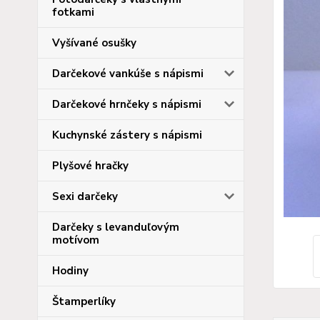
fotkami
Vyšívané osušky
Darčekové vankúše s nápismi
Darčekové hrnčeky s nápismi
Kuchynské zástery s nápismi
Plyšové hračky
Sexi darčeky
Darčeky s levanduľovým
motívom
Hodiny
Štamperlíky