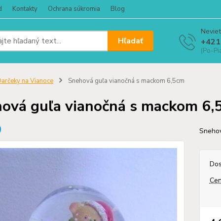
d
Kontakty
Ochrana súkromia
Blog
Neviet
Hľadať
+421
(Po-Pi
arčeky na Vianoce
Snehová guľa vianočná s mackom 6,5cm
ová guľa vianočná s mackom 6,
Snehov
Dos
Cen