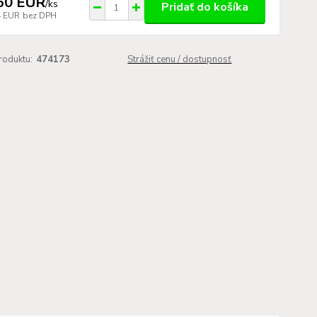
60 EUR
/
ks
Pridať do košíka
4 EUR
bez DPH
roduktu:
474173
Strážiť cenu / dostupnosť