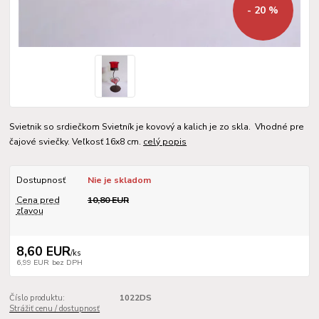
- 20 %
Svietnik so srdiečkom Svietník je kovový a kalich je zo skla. Vhodné pre
čajové sviečky. Veľkosť 16x8 cm.
celý popis
Dostupnosť
Nie je skladom
Cena pred
10,80 EUR
zľavou
8,60 EUR
/
ks
6,99 EUR
bez DPH
Číslo produktu:
1022DS
Strážiť cenu / dostupnosť