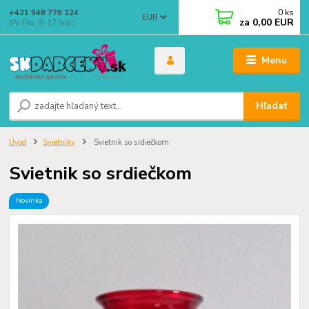
0
ks
+421 948 776 224
EUR
za
0,00 EUR
(Po-Pia, 8-17 hod.)
Menu
Hľadať
Úvod
Svietniky
Svietnik so srdiečkom
Svietnik so srdiečkom
Novinka