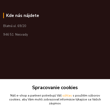
Kde nás nájdete
Blatná ul. 69/20
946 51 Nesvady
Spracovanie cookies
Náš e-shop a partneri potrebujú Váš
súhlas
s použitím súborov
cookies, aby Vám mohli zobrazovať informácie týkajúce sa Vašich
záujmov.