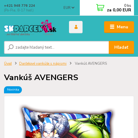
0
ks
+421 948 776 224
EUR
za
0,00 EUR
(Po-Pia, 8-17 hod.)
Menu
Hľadať
Úvod
Darčekové vankúše s nápismi
Vankúš AVENGERS
Vankúš AVENGERS
Novinka