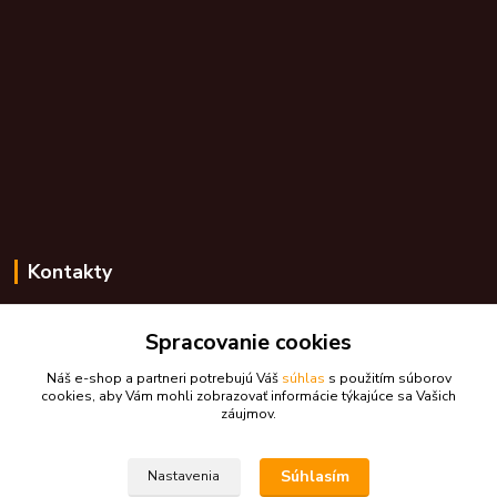
Kontakty
Zákaznícka podpora skdarceky.sk
Spracovanie cookies
+421 948 776 224
(Po-Pia, 8-17 hod.)
Náš e-shop a partneri potrebujú Váš
súhlas
s použitím súborov
cookies, aby Vám mohli zobrazovať informácie týkajúce sa Vašich
skdarceky@skdarceky.sk
záujmov.
Súhlasím
Nastavenia