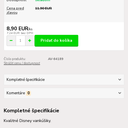
Dostupnosť
skladom
Cena pred
11,90 EUR
zľavou
8,90 EUR
/
ks
7,24 EUR
bez DPH
Pridať do košíka
Číslo produktu:
AV-64189
Strážiť cenu / dostupnosť
Kompletné špecifikácie
Komentáre
0
Kompletné špecifikácie
Kvalitné Disney vankúšiky.