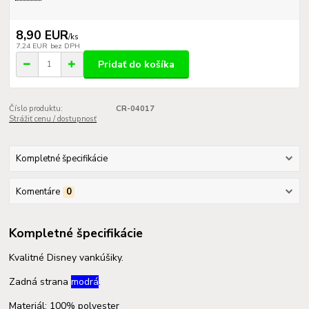
8,90 EUR
/
ks
7,24 EUR
bez DPH
Pridať do košíka
Číslo produktu:
CR-04017
Strážiť cenu / dostupnosť
Kompletné špecifikácie
Komentáre
0
Kompletné špecifikácie
Kvalitné Disney vankúšiky.
Zadná strana
modrá
.
Materiál: 100% polyester