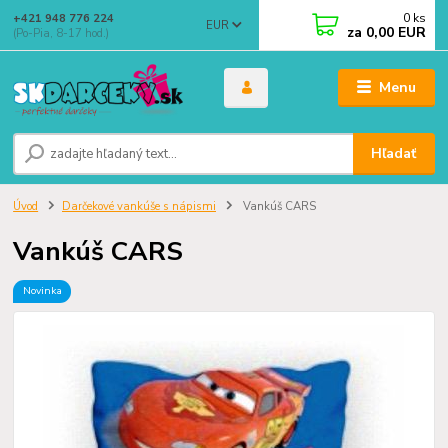
0
ks
+421 948 776 224
EUR
za
0,00 EUR
(Po-Pia, 8-17 hod.)
Menu
Hľadať
Úvod
Darčekové vankúše s nápismi
Vankúš CARS
Vankúš CARS
Novinka