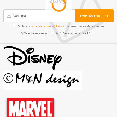
zľavy!
Prihlásiť sa
Súhlasím so
spracovaním osobných údajov
za účelom zasielania newslettera.
Môžete sa kedykoľvek odhlásiť. Zasielame raz za 14 dní.