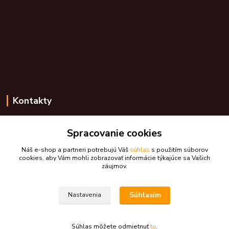
Kontakty
Zákaznícka podpora skdarceky.sk
+421 948 776 224
Spracovanie cookies
(Po-Pia, 8-17 hod.)
Náš e-shop a partneri potrebujú Váš
súhlas
s použitím súborov
cookies, aby Vám mohli zobrazovať informácie týkajúce sa Vašich
skdarceky@skdarceky.sk
záujmov.
Súhlasím
Nastavenia
Súhlas môžete odmietnuť
tu
.