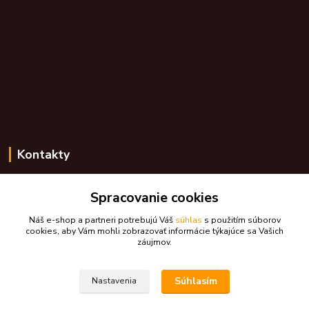
Kontakty
Zákaznícka podpora skdarceky.sk
Spracovanie cookies
+421 948 776 224
(Po-Pia, 8-17 hod.)
Náš e-shop a partneri potrebujú Váš
súhlas
s použitím súborov
cookies, aby Vám mohli zobrazovať informácie týkajúce sa Vašich
skdarceky@skdarceky.sk
záujmov.
Súhlasím
Nastavenia