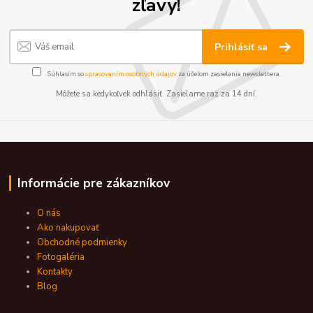
zľavy!
Prihlásiť sa
Súhlasím so
spracovaním osobných údajov
za účelom zasielania newslettera.
Môžete sa kedykoľvek odhlásiť. Zasielame raz za 14 dní.
Informácie pre zákazníkov
O nás
Ako nakupovať
Obchodné podmienky
Fotogaléria
Kontakty
Blog