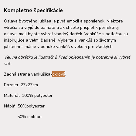
Kompletné špecifikácie
Oslava životného jubilea je plná emócii a spomienok. Niektoré
výročia sa vryjú do pamäte a ak chcete prispieť k perfektnej
oslave, mali by ste vybrať vhodný darček. Vankúše s potlačou sú
inšpirujúce a veľmi žiadané. Vyberte si vankúš so životným
jubileom – máme v ponuke vankúš s vekom pre všetkých.
Vek na obrázku je ilustračný. Pred objednaním je potrebné si vybrať
vek.
Zadná strana vankúšika-
okrová
.
Rozmer: 27x27cm
Materiál: 100% polyester
Náplň: 50%polyester
50% molitan