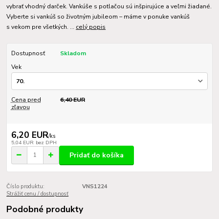
vybrať vhodný darček. Vankúše s potlačou sú inšpirujúce a veľmi žiadané.
Vyberte si vankúš so životným jubileom – máme v ponuke vankúš
s vekom pre všetkých. ...
celý popis
Dostupnosť
Skladom
Vek
Cena pred
6,40 EUR
zľavou
6,20 EUR
/
ks
5,04 EUR
bez DPH
Pridať do košíka
Číslo produktu:
VNS1224
Strážiť cenu / dostupnosť
Podobné produkty