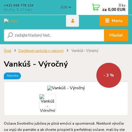
0
ks
+421 948 776 224
EUR
za
0,00 EUR
(Po-Pia, 8-17 hod.)
Menu
Hľadať
Úvod
Darčekové vankúše s nápismi
Vankúš - Výročný
Vankúš - Výročný
- 3 %
Novinka
Oslava životného jubilea je plná emócii a spomienok. Niektoré výročia
sa vryjú do pamäte a ak chcete prispieť k perfektnej oslave, mali by ste