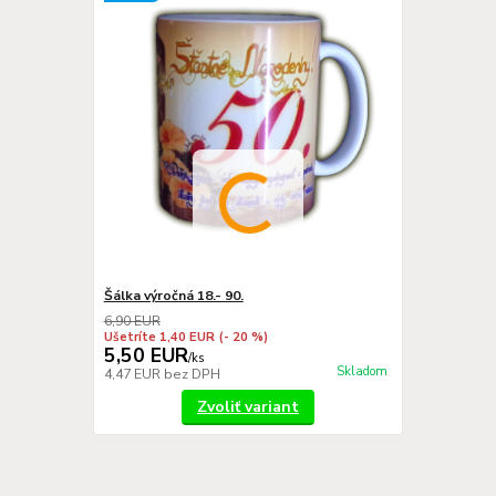
Šálka výročná 18.- 90.
6,90 EUR
Ušetríte 1,40 EUR
(- 20 %)
5,50 EUR
/
ks
Skladom
4,47 EUR
bez DPH
Zvoliť variant