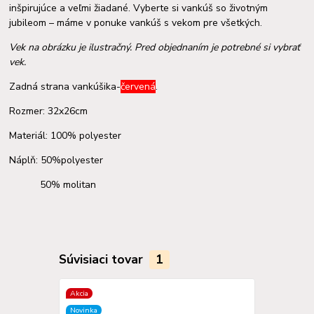
inšpirujúce a veľmi žiadané. Vyberte si vankúš so životným
jubileom – máme v ponuke vankúš s vekom pre všetkých.
Vek na obrázku je ilustračný. Pred objednaním je potrebné si vybrať
vek.
Zadná strana vankúšika-
červená
.
Rozmer: 32x26cm
Materiál: 100% polyester
Náplň: 50%polyester
50% molitan
Súvisiaci tovar
1
Akcia
Novinka