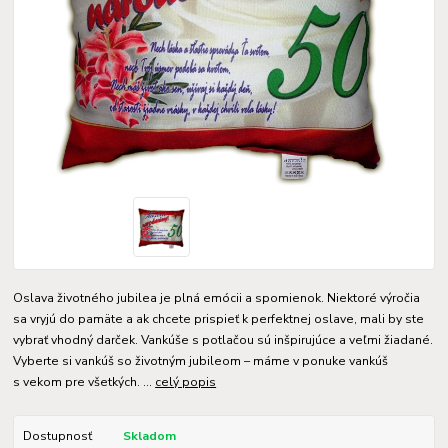
Oslava životného jubilea je plná emócii a spomienok. Niektoré výročia
sa vryjú do pamäte a ak chcete prispieť k perfektnej oslave, mali by ste
vybrať vhodný darček. Vankúše s potlačou sú inšpirujúce a veľmi žiadané.
Vyberte si vankúš so životným jubileom – máme v ponuke vankúš
s vekom pre všetkých. ...
celý popis
Dostupnosť
Skladom