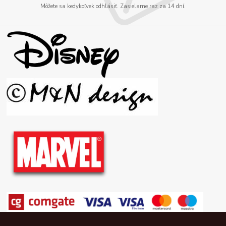
Môžete sa kedykoľvek odhlásiť. Zasielame raz za 14 dní.