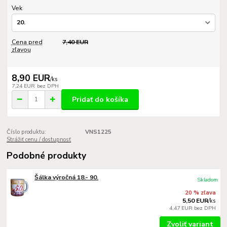
Vek
Cena pred
7,40 EUR
zľavou
8,90 EUR
/
ks
7,24 EUR
bez DPH
Pridať do košíka
Číslo produktu:
VNS1225
Strážiť cenu / dostupnosť
Podobné produkty
Šálka výročná 18.- 90.
Skladom
20 % zľava
5,50 EUR
/
ks
4,47 EUR
bez DPH
Zvoliť variant