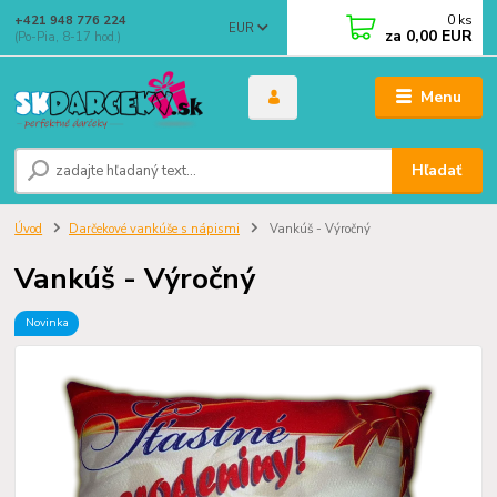
0
ks
+421 948 776 224
EUR
za
0,00 EUR
(Po-Pia, 8-17 hod.)
Menu
Hľadať
Úvod
Darčekové vankúše s nápismi
Vankúš - Výročný
Vankúš - Výročný
Novinka