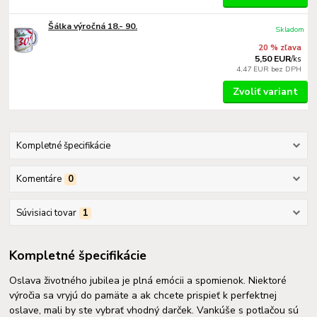
Šálka výročná 18.- 90.
Skladom
20 % zľava
5,50 EUR
/
ks
4,47 EUR
bez DPH
Zvoliť variant
Kompletné špecifikácie
Komentáre
0
Súvisiaci tovar
1
Kompletné špecifikácie
Oslava životného jubilea je plná emócii a spomienok. Niektoré
výročia sa vryjú do pamäte a ak chcete prispieť k perfektnej
oslave, mali by ste vybrať vhodný darček. Vankúše s potlačou sú