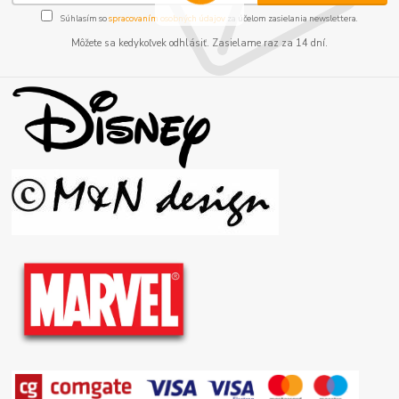
Súhlasím so
spracovaním osobných údajov
za účelom zasielania newslettera.
Môžete sa kedykoľvek odhlásiť. Zasielame raz za 14 dní.