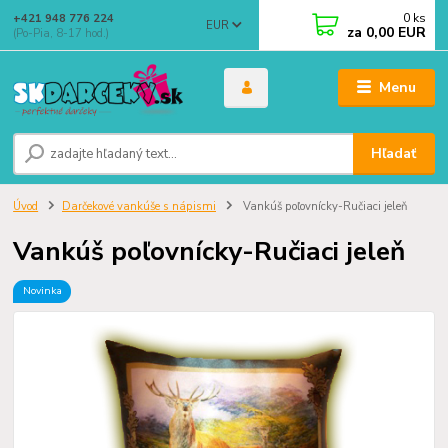
0
ks
+421 948 776 224
EUR
za
0,00 EUR
(Po-Pia, 8-17 hod.)
Menu
Hľadať
Úvod
Darčekové vankúše s nápismi
Vankúš poľovnícky-Ručiaci jeleň
Vankúš poľovnícky-Ručiaci jeleň
Novinka