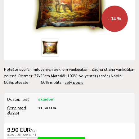
- 14 %
Potešte svojích milovaných pekným vankúšikom. Zadná strana vankúšika-
zelená. Rozmer: 37x33cm Materiál: 100% polyester (satén) Náplň:
50%polyester 50% molitan
celý popis
Dostupnosť
skladom
Cena pred
11,50 EUR
zľavou
9,90 EUR
/
ks
8,05 EUR
bez DPH