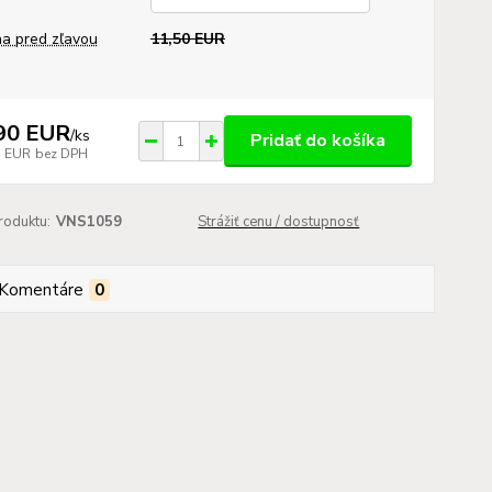
a pred zľavou
11,50 EUR
90 EUR
/
ks
Pridať do košíka
5 EUR
bez DPH
roduktu:
VNS1059
Strážiť cenu / dostupnosť
Komentáre
0