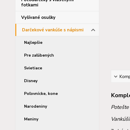
fotkami
Vyšívané osušky
Darčekové vankúše s nápismi
Najlepšie
Pre zaľúbených
Svietiace
Kompl
Disney
Poľovnícke, kone
Komple
Narodeniny
Potešte
Vankúši
Meniny