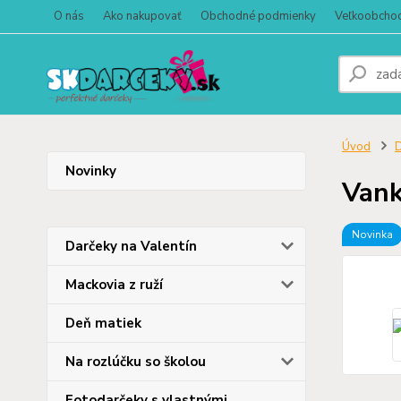
O nás
Ako nakupovať
Obchodné podmienky
Veľkoobcho
Úvod
D
Novinky
Vank
Novinka
Darčeky na Valentín
Mackovia z ruží
Deň matiek
Na rozlúčku so školou
Fotodarčeky s vlastnými