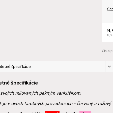
Cen
9,
8,0
Číslo p
etné špecifikácie
tné špecifikácie
 svojích milovaných pekným vankúšikom.
k je v dvoch farebných prevedeniach - červený a ružový