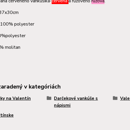
rana červeného vankúšika-
červená
a ružového
ružová
.
 37x30cm
: 100% polyester
0%polyester
olitan
zaradený v kategóriách
ky na Valentín
Darčekové vankúše s
Vale
nápismi
tínske