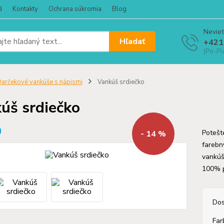
d
Kontakty
Ochrana súkromia
Blog
Neviet
Hľadať
+421
(Po-Pi
arčekové vankúše s nápismi
Vankúš srdiečko
úš srdiečko
Potešt
- 14 %
farebn
vankúš
100% 
Dos
Far