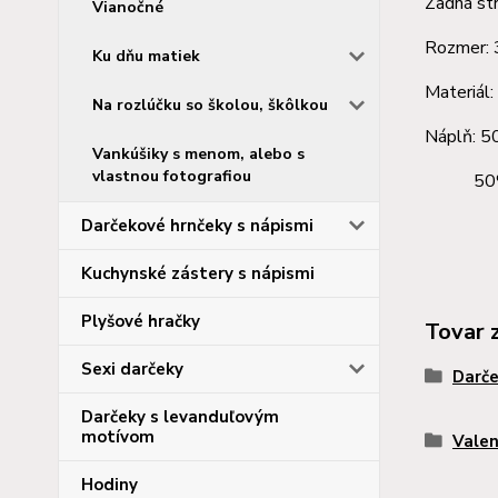
Zadná st
Vianočné
Rozmer:
Ku dňu matiek
Materiál
Na rozlúčku so školou, škôlkou
Náplň: 5
Vankúšiky s menom, alebo s
vlastnou fotografiou
50% m
Darčekové hrnčeky s nápismi
Kuchynské zástery s nápismi
Plyšové hračky
Tovar 
Sexi darčeky
Darče
Darčeky s levanduľovým
motívom
Valen
Hodiny