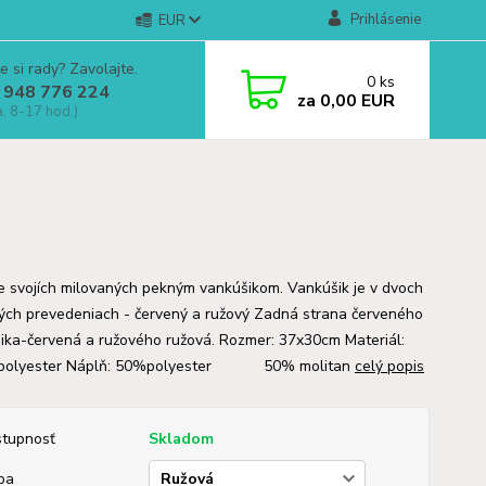
Prihlásenie
EUR
e si rady? Zavolajte.
0
ks
 948 776 224
za
0,00 EUR
a, 8-17 hod.)
e svojích milovaných pekným vankúšikom. Vankúšik je v dvoch
ých prevedeniach - červený a ružový Zadná strana červeného
ika-červená a ružového ružová. Rozmer: 37x30cm Materiál:
polyester Náplň: 50%polyester 50% molitan
celý popis
tupnosť
Skladom
ba