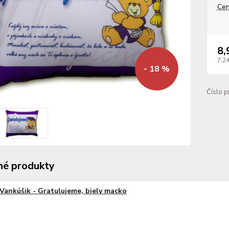
Cen
8,
7,2
- 18 %
Číslo p
é produkty
Vankúšik - Gratulujeme, biely macko