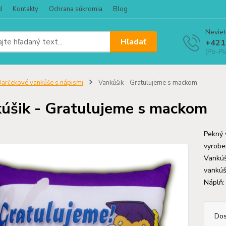
d
Kontakty
Ochrana súkromia
Blog
Neviet
Hľadať
+421
(Po-Pi
arčekové vankúše s nápismi
Vankúšik - Gratulujeme s mackom
úšik - Gratulujeme s mackom
Pekný 
vyrobe
Vankúš
vankúš
Náplň
Dos