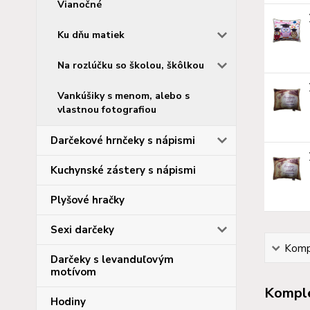
Vianočné
Ku dňu matiek
Na rozlúčku so školou, škôlkou
Vankúšiky s menom, alebo s
vlastnou fotografiou
Darčekové hrnčeky s nápismi
Kuchynské zástery s nápismi
Plyšové hračky
Sexi darčeky
Kompl
Darčeky s levanduľovým
motívom
Komple
Hodiny