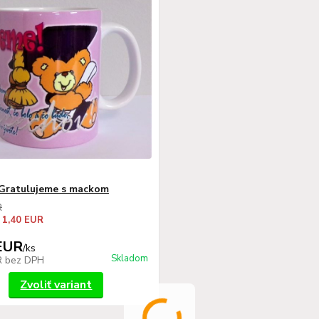
 Gratulujeme s mackom
R
 1,40 EUR
EUR
/
ks
Skladom
R
bez DPH
Zvoliť variant