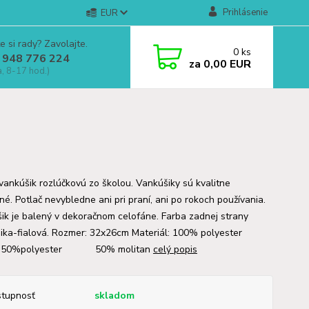
Prihlásenie
EUR
e si rady? Zavolajte.
0
ks
 948 776 224
za
0,00 EUR
a, 8-17 hod.)
vankúšik rozlúčkovú zo školou. Vankúšiky sú kvalitne
né. Potlač nevybledne ani pri praní, ani po rokoch používania.
ik je balený v dekoračnom celofáne. Farba zadnej strany
ika-fialová. Rozmer: 32x26cm Materiál: 100% polyester
: 50%polyester 50% molitan
celý popis
tupnosť
skladom