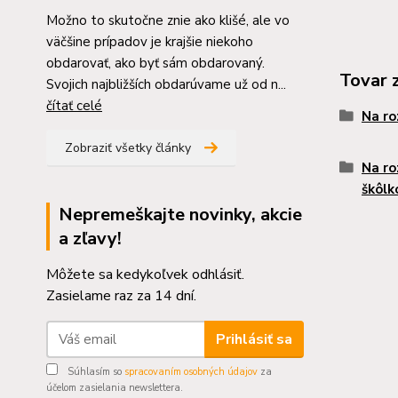
Možno to skutočne znie ako klišé, ale vo
väčšine prípadov je krajšie niekoho
obdarovať, ako byť sám obdarovaný.
Tovar 
Svojich najbližších obdarúvame už od n...
čítať celé
Na ro
Zobraziť všetky články
Na ro
škôlk
Nepremeškajte novinky, akcie
a zľavy!
Môžete sa kedykoľvek odhlásiť.
Zasielame raz za 14 dní.
Prihlásiť sa
Súhlasím so
spracovaním osobných údajov
za
účelom zasielania newslettera.