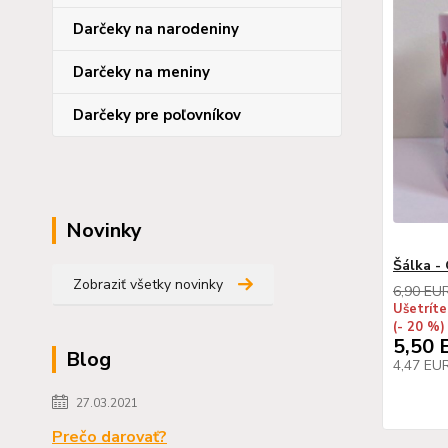
Darčeky na narodeniny
Darčeky na meniny
Darčeky pre poľovníkov
Novinky
Šálka -
Zobraziť všetky novinky
6,90 EU
Ušetríte
(- 20 %)
5,50 
Blog
4,47 EU
27.03.2021
Prečo darovať?