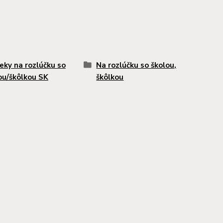
eky na rozlúčku so
Na rozlúčku so školou,
ou/škôlkou SK
škôlkou