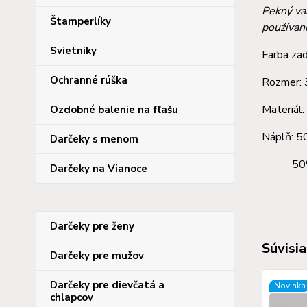
Pekný va
Štamperlíky
používan
Svietniky
Farba zad
Ochranné rúška
Rozmer:
Materiál
Ozdobné balenie na fľašu
Náplň: 5
Darčeky s menom
50% m
Darčeky na Vianoce
Darčeky pre ženy
Súvisia
Darčeky pre mužov
Darčeky pre dievčatá a
Novinka
chlapcov