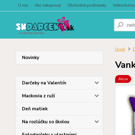
O nás
Ako nakupovať
Obchodné podmienky
Veľkoobcho
Úvod
D
Novinky
Vank
Akcia
Darčeky na Valentín
Mackovia z ruží
Deň matiek
Na rozlúčku so školou
Fotodarčeky s vlastnými