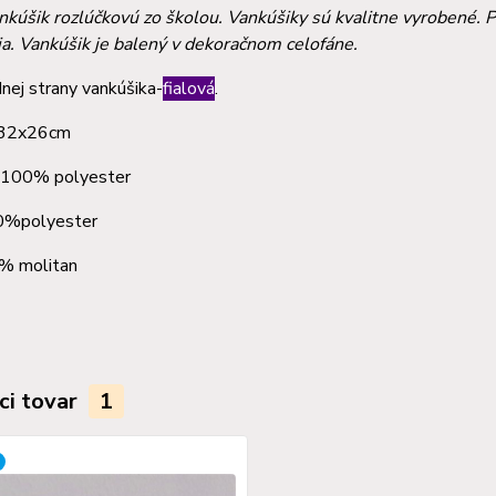
nkúšik rozlúčkovú zo školou. Vankúšiky sú kvalitne vyrobené.
ia. Vankúšik je balený v dekoračnom celofáne.
nej strany vankúšika-
fialová
.
 32x26cm
: 100% polyester
0%polyester
olitan
ci tovar
1