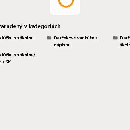
zaradený v kategóriách
zlúčku so školou
Darčekové vankúše s
Darč
nápismi
škol
zlúčku so školou/
ou SK