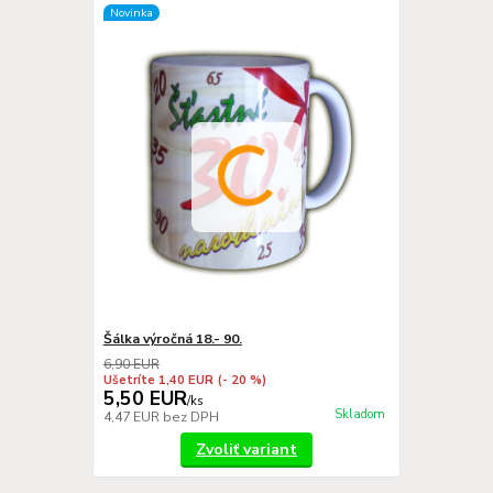
Novinka
Šálka výročná 18.- 90.
6,90 EUR
Ušetríte 1,40 EUR
(- 20 %)
5,50 EUR
/
ks
Skladom
4,47 EUR
bez DPH
Zvoliť variant