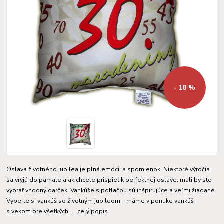
- 18 %
Oslava životného jubilea je plná emócii a spomienok. Niektoré výročia
sa vryjú do pamäte a ak chcete prispieť k perfektnej oslave, mali by ste
vybrať vhodný darček. Vankúše s potlačou sú inšpirujúce a veľmi žiadané.
Vyberte si vankúš so životným jubileom – máme v ponuke vankúš
s vekom pre všetkých. ...
celý popis