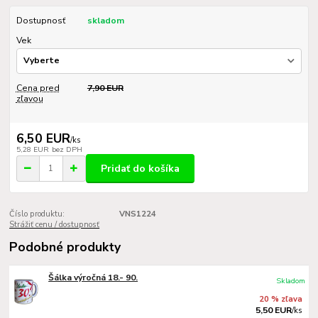
Dostupnosť
skladom
Vek
Cena pred
7,90 EUR
zľavou
6,50 EUR
/
ks
5,28 EUR
bez DPH
Pridať do košíka
Číslo produktu:
VNS1224
Strážiť cenu / dostupnosť
Podobné produkty
Šálka výročná 18.- 90.
Skladom
20 % zľava
5,50 EUR
/
ks