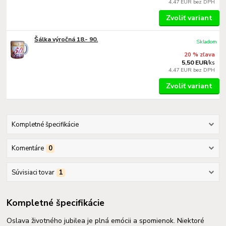
4,47 EUR
bez DPH
Zvoliť variant
Šálka výročná 18.- 90.
Skladom
20 % zľava
5,50 EUR
/
ks
4,47 EUR
bez DPH
Zvoliť variant
Kompletné špecifikácie
Komentáre
0
Súvisiaci tovar
1
Kompletné špecifikácie
Oslava životného jubilea je plná emócii a spomienok. Niektoré