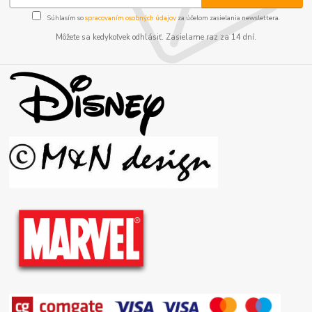
Súhlasím so
spracovaním osobných údajov
za účelom zasielania newslettera.
Môžete sa kedykoľvek odhlásiť. Zasielame raz za 14 dní.