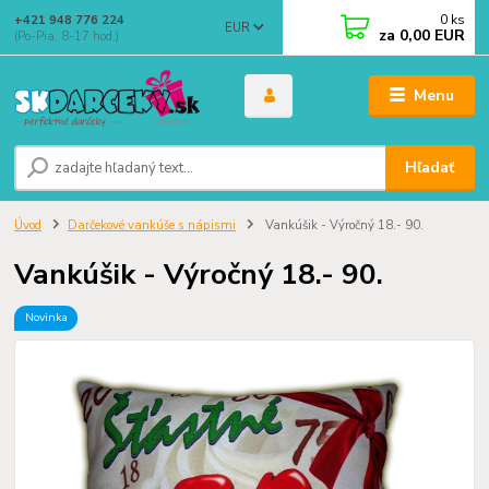
0
ks
+421 948 776 224
EUR
za
0,00 EUR
(Po-Pia, 8-17 hod.)
Menu
Hľadať
Úvod
Darčekové vankúše s nápismi
Vankúšik - Výročný 18.- 90.
Vankúšik - Výročný 18.- 90.
Novinka