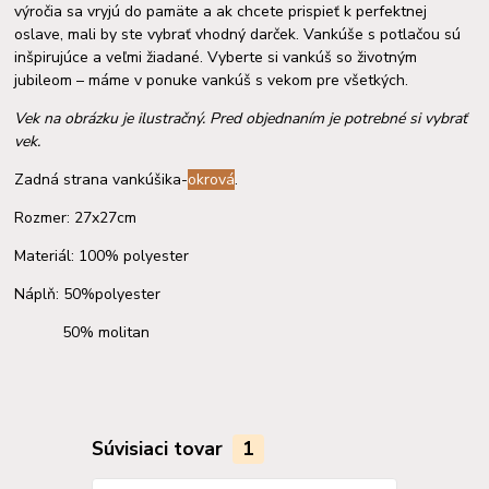
výročia sa vryjú do pamäte a ak chcete prispieť k perfektnej
oslave, mali by ste vybrať vhodný darček. Vankúše s potlačou sú
inšpirujúce a veľmi žiadané. Vyberte si vankúš so životným
jubileom – máme v ponuke vankúš s vekom pre všetkých.
Vek na obrázku je ilustračný. Pred objednaním je potrebné si vybrať
vek.
Zadná strana vankúšika-
okrová
.
Rozmer: 27x27cm
Materiál: 100% polyester
Náplň: 50%polyester
50% molitan
Súvisiaci tovar
1