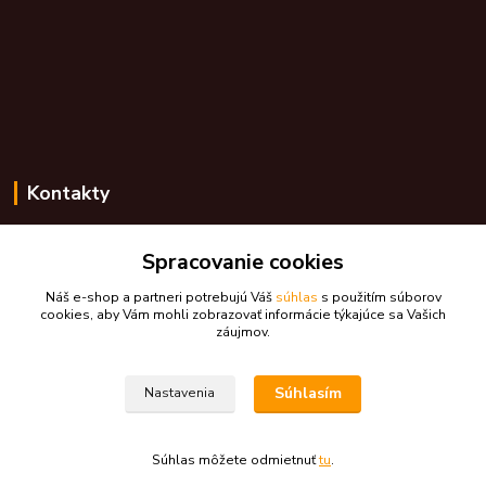
Kontakty
Zákaznícka podpora skdarceky.sk
Spracovanie cookies
+421 948 776 224
(Po-Pia, 8-17 hod.)
Náš e-shop a partneri potrebujú Váš
súhlas
s použitím súborov
cookies, aby Vám mohli zobrazovať informácie týkajúce sa Vašich
skdarceky@skdarceky.sk
záujmov.
Súhlasím
Nastavenia
Súhlas môžete odmietnuť
tu
.
Vytvorené na
Eshop-rychlo.sk