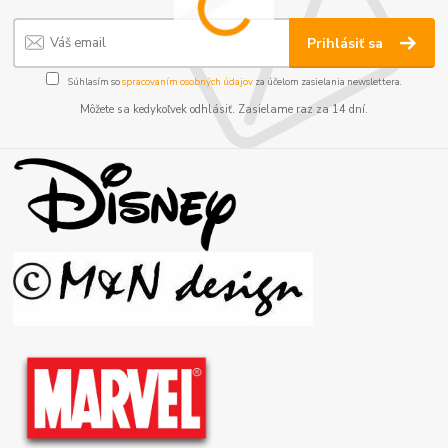
Prihlásiť sa
Súhlasím so
spracovaním osobných údajov
za účelom zasielania newslettera.
Môžete sa kedykoľvek odhlásiť. Zasielame raz za 14 dní.