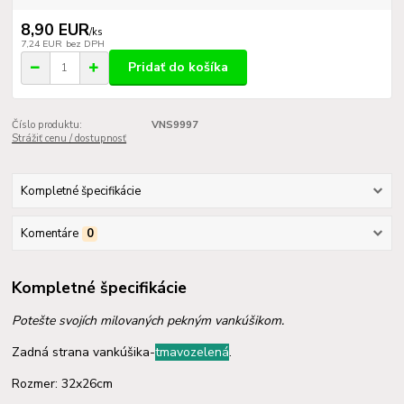
8,90 EUR
/
ks
7,24 EUR
bez DPH
Pridať do košíka
Číslo produktu:
VNS9997
Strážiť cenu / dostupnosť
Kompletné špecifikácie
Komentáre
0
Kompletné špecifikácie
Potešte svojích milovaných pekným vankúšikom.
Zadná strana vankúšika-
tmavozelená
.
Rozmer: 32x26cm