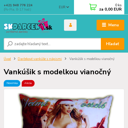
0
ks
+421 948 776 224
EUR
za
0,00 EUR
(Po-Pia, 8-17 hod.)
Menu
Hľadať
Úvod
Darčekové vankúše s nápismi
Vankúšik s modelkou vianočný
Vankúšik s modelkou vianočný
Novinka
Akcia