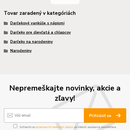
Tovar zaradený v kategóriách
Darčekové vankúše s nápismi
Darčeky pre dievčatá a chlapcov
Darčeky na narodeniny
Narodeniny
Nepremeškajte novinky, akcie a
zľavy!
Prihlásiť sa
Súhlasím so
spracovaním osobných údajov
za účelom zasielania newslettera.