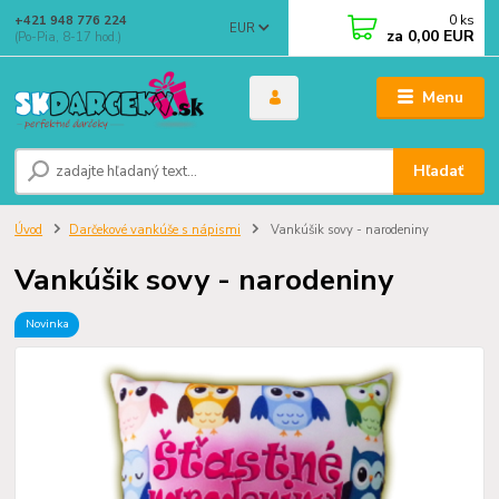
0
ks
+421 948 776 224
EUR
za
0,00 EUR
(Po-Pia, 8-17 hod.)
Menu
Hľadať
Úvod
Darčekové vankúše s nápismi
Vankúšik sovy - narodeniny
Vankúšik sovy - narodeniny
Novinka