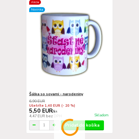
Akcia
Novinka
Šálka so sovami - narodeniny
6,90 EUR
Ušetríte 1,40 EUR
(- 20 %)
5,50 EUR
/
ks
Skladom
4,47 EUR
bez DPH
Pridať do košíka