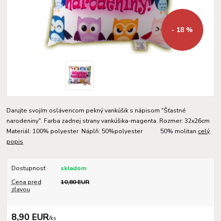
- 18 %
Darujte svojím oslávencom pekný vankúšik s nápisom "Šťastné
narodeniny". Farba zadnej strany vankúšika-magenta. Rozmer: 32x26cm
Materiál: 100% polyester Náplň: 50%polyester 50% molitan
celý
popis
Dostupnosť
skladom
Cena pred
10,80 EUR
zľavou
8,90 EUR
/
ks