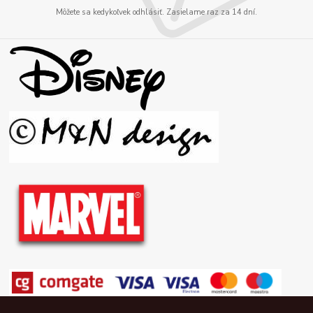
Môžete sa kedykoľvek odhlásiť. Zasielame raz za 14 dní.