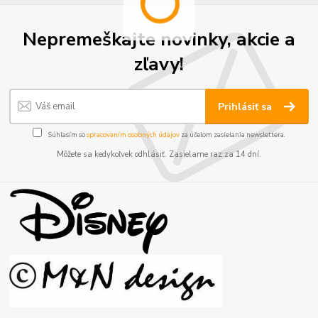
Nepremeškajte novinky, akcie a
zľavy!
Prihlásiť sa
Súhlasím so
spracovaním osobných údajov
za účelom zasielania newslettera.
Môžete sa kedykoľvek odhlásiť. Zasielame raz za 14 dní.