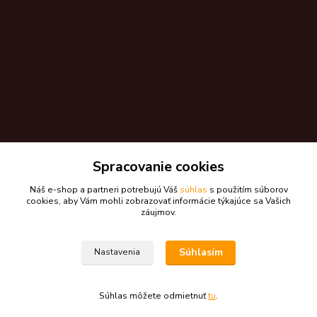
Spracovanie cookies
Náš e-shop a partneri potrebujú Váš
súhlas
s použitím súborov
Kontakty
cookies, aby Vám mohli zobrazovať informácie týkajúce sa Vašich
záujmov.
Zákaznícka podpora skdarceky.sk
+421 948 776 224
Súhlasím
Nastavenia
(Po-Pia, 8-17 hod.)
skdarceky@skdarceky.sk
Súhlas môžete odmietnuť
tu
.