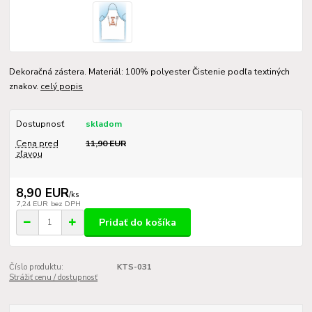
Dekoračná zástera. Materiál: 100% polyester Čistenie podľa textiných
znakov.
celý popis
Dostupnosť
skladom
Cena pred
11,90 EUR
zľavou
8,90 EUR
/
ks
7,24 EUR
bez DPH
Pridať do košíka
Číslo produktu:
KTS-031
Strážiť cenu / dostupnosť