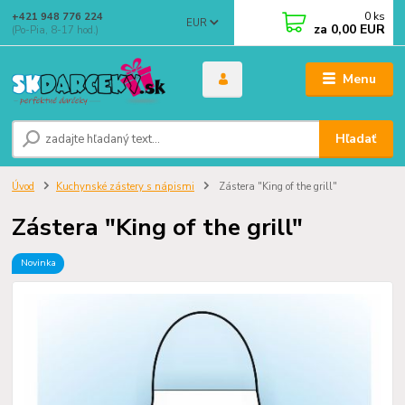
0
ks
+421 948 776 224
EUR
za
0,00 EUR
(Po-Pia, 8-17 hod.)
Menu
Hľadať
Úvod
Kuchynské zástery s nápismi
Zástera "King of the grill"
Zástera "King of the grill"
Novinka