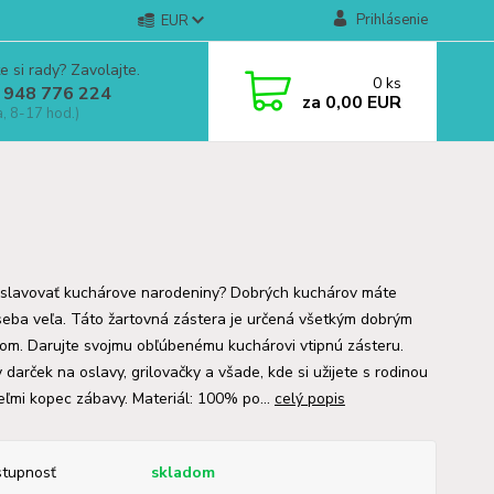
Prihlásenie
EUR
e si rady? Zavolajte.
0
ks
 948 776 224
za
0,00 EUR
a, 8-17 hod.)
oslavovať kuchárove narodeniny? Dobrých kuchárov máte
seba veľa. Táto žartovná zástera je určená všetkým dobrým
om. Darujte svojmu obľúbenému kuchárovi vtipnú zásteru.
 darček na oslavy, grilovačky a všade, kde si užijete s rodinou
teľmi kopec zábavy. Materiál: 100% po...
celý popis
tupnosť
skladom