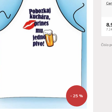
Cen
8,
7,2
Číslo p
- 25 %