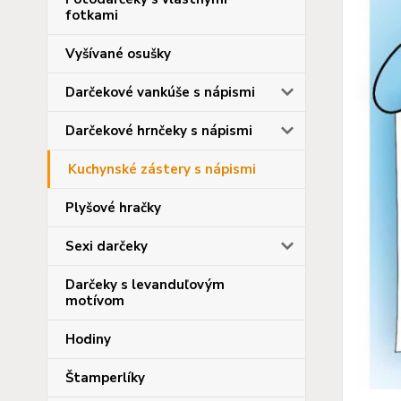
fotkami
Vyšívané osušky
Darčekové vankúše s nápismi
Darčekové hrnčeky s nápismi
Kuchynské zástery s nápismi
Plyšové hračky
Sexi darčeky
Darčeky s levanduľovým
motívom
Hodiny
Štamperlíky