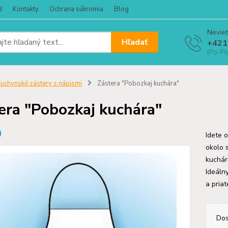
d
Kontakty
Ochrana súkromia
Blog
Neviet
Hľadať
+421
(Po-Pi
uchynské zástery s nápismi
Zástera "Pobozkaj kuchára"
era "Pobozkaj kuchára"
Idete 
okolo 
kuchár
Ideálny
a pria
Dos