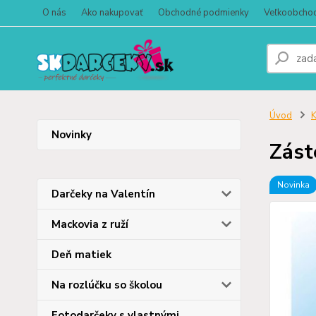
O nás
Ako nakupovať
Obchodné podmienky
Veľkoobcho
Úvod
K
Novinky
Zást
Novinka
Darčeky na Valentín
Mackovia z ruží
Deň matiek
Na rozlúčku so školou
Fotodarčeky s vlastnými