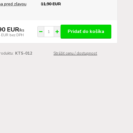
a pred zľavou
11,90 EUR
90 EUR
/
ks
Pridať do košíka
4 EUR
bez DPH
roduktu:
KTS-012
Strážiť cenu / dostupnosť