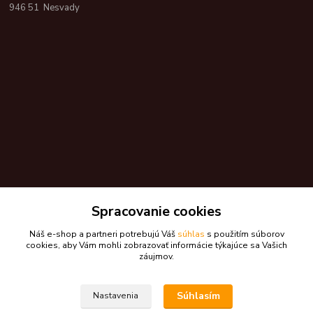
946 51 Nesvady
Spracovanie cookies
Náš e-shop a partneri potrebujú Váš
súhlas
s použitím súborov
Kontakty
cookies, aby Vám mohli zobrazovať informácie týkajúce sa Vašich
záujmov.
Zákaznícka podpora skdarceky.sk
+421 948 776 224
Súhlasím
Nastavenia
(Po-Pia, 8-17 hod.)