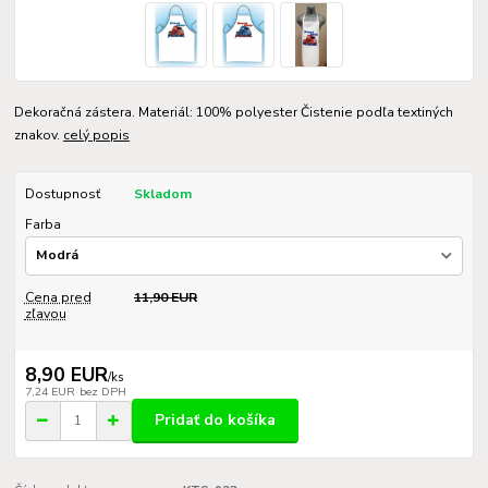
Dekoračná zástera. Materiál: 100% polyester Čistenie podľa textiných
znakov.
celý popis
Dostupnosť
Skladom
Farba
Cena pred
11,90 EUR
zľavou
8,90 EUR
/
ks
7,24 EUR
bez DPH
Pridať do košíka