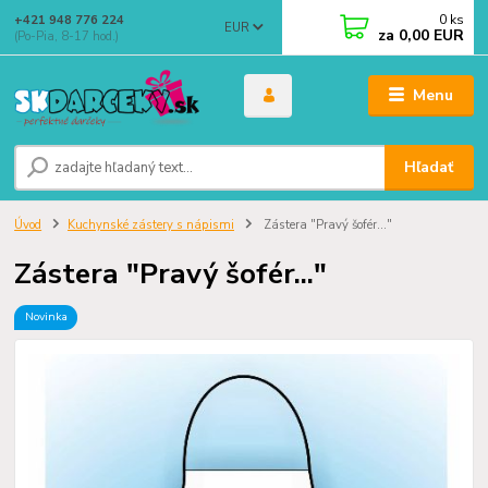
0
ks
+421 948 776 224
EUR
za
0,00 EUR
(Po-Pia, 8-17 hod.)
Menu
Hľadať
Úvod
Kuchynské zástery s nápismi
Zástera "Pravý šofér..."
Zástera "Pravý šofér..."
Novinka