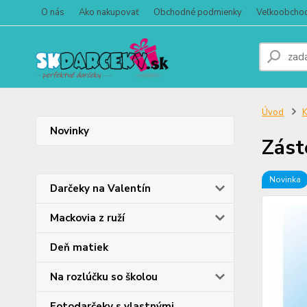
O nás
Ako nakupovať
Obchodné podmienky
Veľkoobcho
Úvod
K
Novinky
Zást
Novinka
Darčeky na Valentín
Mackovia z ruží
Deň matiek
Na rozlúčku so školou
Fotodarčeky s vlastnými