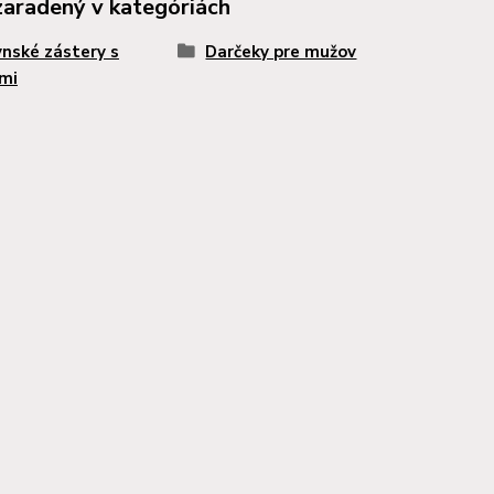
zaradený v kategóriách
nské zástery s
Darčeky pre mužov
mi