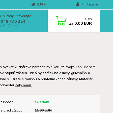
Prihlásenie
EUR
e si rady? Zavolajte.
0
ks
 948 776 224
za
0,00 EUR
a, 8-17 hod.)
oslavovať kuchárove narodeniny? Darujte svojmu obľúbenému
vi vtipnú zásteru. Ideálny darček na oslavy, grilovačky a
kde si užijete s rodinou a priateľmi kopec zábavy. Materiál:
polyester
celý popis
tupnosť
skladom
a pred zľavou
11,90 EUR