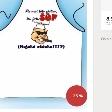
8,
7,2
Číslo p
- 25 %