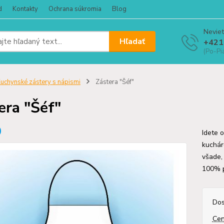
d
Kontakty
Ochrana súkromia
Blog
Neviet
Hľadať
+421
(Po-Pi
uchynské zástery s nápismi
Zástera "Šéf"
era "Šéf"
Idete 
kucháro
všade, 
100% 
Dos
Cen