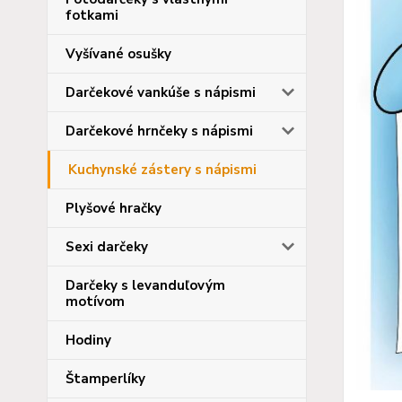
fotkami
Vyšívané osušky
Darčekové vankúše s nápismi
Darčekové hrnčeky s nápismi
Kuchynské zástery s nápismi
Plyšové hračky
Sexi darčeky
Darčeky s levanduľovým
motívom
Hodiny
Štamperlíky