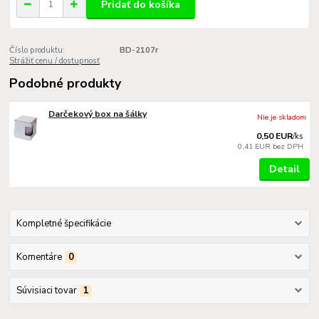
Pridať do košíka
Číslo produktu:
BD-2107r
Strážiť cenu / dostupnosť
Podobné produkty
Darčekový box na šálky
Nie je skladom
0,50 EUR
/
ks
0,41 EUR
bez DPH
Detail
Kompletné špecifikácie
Komentáre
0
Súvisiaci tovar
1