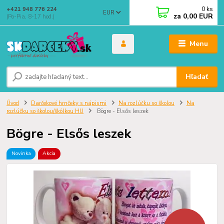
0
ks
+421 948 776 224
EUR
za
0,00 EUR
(Po-Pia, 8-17 hod.)
Menu
Hľadať
Úvod
Darčekové hrnčeky s nápismi
Na rozlúčku so školou
Na
rozlúčku so školou/škôlkou HU
Bögre - Elsős leszek
Bögre - Elsős leszek
Novinka
Akcia