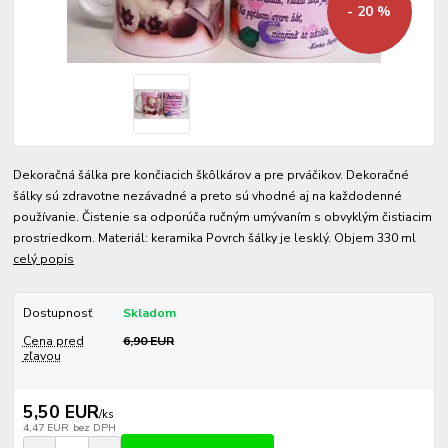
- 20 %
Dekoračná šálka pre končiacich škôlkárov a pre prváčikov. Dekoračné
šálky sú zdravotne nezávadné a preto sú vhodné aj na každodenné
používanie. Čistenie sa odporúča ručným umývaním s obvyklým čistiacim
prostriedkom. Materiál: keramika Povrch šálky je lesklý. Objem 330 ml
celý popis
Dostupnosť
Skladom
Cena pred
6,90 EUR
zľavou
5,50 EUR
/
ks
4,47 EUR
bez DPH