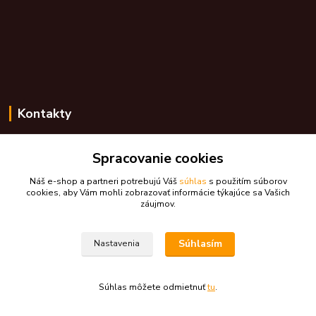
Kontakty
Zákaznícka podpora skdarceky.sk
Spracovanie cookies
+421 948 776 224
(Po-Pia, 8-17 hod.)
Náš e-shop a partneri potrebujú Váš
súhlas
s použitím súborov
cookies, aby Vám mohli zobrazovať informácie týkajúce sa Vašich
skdarceky@skdarceky.sk
záujmov.
Súhlasím
Nastavenia
Súhlas môžete odmietnuť
tu
.
Vytvorené na
Eshop-rychlo.sk