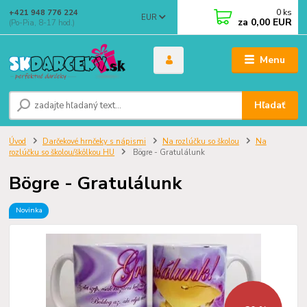
0
ks
+421 948 776 224
EUR
za
0,00 EUR
(Po-Pia, 8-17 hod.)
Menu
Hľadať
Úvod
Darčekové hrnčeky s nápismi
Na rozlúčku so školou
Na
rozlúčku so školou/škôlkou HU
Bögre - Gratulálunk
Bögre - Gratulálunk
Novinka