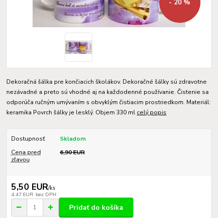
- 20 %
Dekoračná šálka pre končiacich školákov. Dekoračné šálky sú zdravotne
nezávadné a preto sú vhodné aj na každodenné používanie. Čistenie sa
odporúča ručným umývaním s obvyklým čistiacim prostriedkom. Materiál:
keramika Povrch šálky je lesklý. Objem 330 ml
celý popis
Dostupnosť
Skladom
Cena pred
6,90 EUR
zľavou
5,50 EUR
/
ks
4,47 EUR
bez DPH
Pridať do košíka