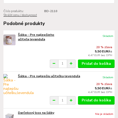
Číslo produktu:
BD-2110
Strážiť cenu / dostupnosť
Podobné produkty
Šálka - Pre najlepšieho
Skladom
učiteľa,levanduľa
20 % zľava
5,50 EUR
/
ks
4,47 EUR
bez DPH
Pridať do košíka
Šálka - Pre najlepšiu učiteľku,levenduľa
Skladom
20 % zľava
5,50 EUR
/
ks
4,47 EUR
bez DPH
Pridať do košíka
Darčekový box na šálky
Nie je skladom