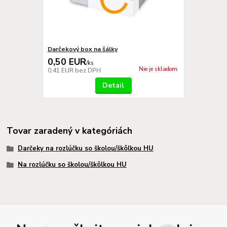
Darčekový box na šálky
0,50 EUR
/
ks
Nie je skladom
0,41 EUR
bez DPH
Detail
Tovar zaradený v kategóriách
Darčeky na rozlúčku so školou/škôlkou HU
Na rozlúčku so školou/škôlkou HU