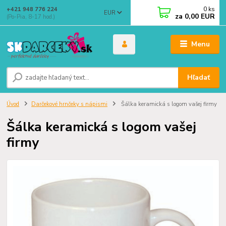
0
ks
+421 948 776 224
EUR
za
0,00 EUR
(Po-Pia, 8-17 hod.)
Menu
Hľadať
Úvod
Darčekové hrnčeky s nápismi
Šálka keramická s logom vašej firmy
Šálka keramická s logom vašej
firmy