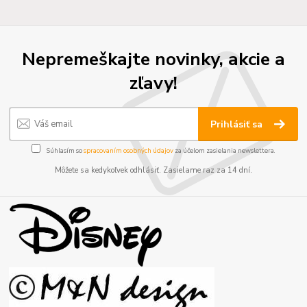
Nepremeškajte novinky, akcie a
zľavy!
Prihlásiť sa
Súhlasím so
spracovaním osobných údajov
za účelom zasielania newslettera.
Môžete sa kedykoľvek odhlásiť. Zasielame raz za 14 dní.